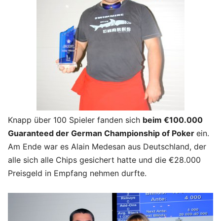
Knapp über 100 Spieler fanden sich
beim €100.000
Guaranteed der German Championship of Poker
ein.
Am Ende war es Alain Medesan aus Deutschland, der
alle sich alle Chips gesichert hatte und die €28.000
Preisgeld in Empfang nehmen durfte.