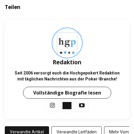
Teilen
Redaktion
Seit 2006 versorgt euch die Hochgepokert Redaktion
mit täglichen Nachrichten aus der Poker-Branche!
Vollständige Biografie lesen
Verwandte Artikel
Verwandte Leitfäden
Mehr Vom Au