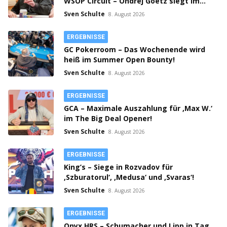
WSOP Circuit – Ondrej Goetz siegt im
PLO!
Sven Schulte
8. August 2026
ERGEBNISSE
GC Pokerroom – Das Wochenende wird
heiß im Summer Open Bounty!
Sven Schulte
8. August 2026
ERGEBNISSE
GCA – Maximale Auszahlung für ‚Max W.‘
im The Big Deal Opener!
Sven Schulte
8. August 2026
ERGEBNISSE
King’s – Siege in Rozvadov für
‚Szburatorul‘, ‚Medusa‘ und ‚Svaras‘!
Sven Schulte
8. August 2026
ERGEBNISSE
Onyx HRS – Schumacher und Lipp in Tag