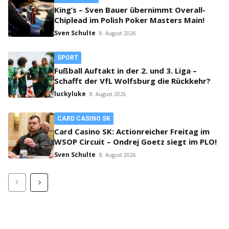
King’s – Sven Bauer übernimmt Overall-
Chiplead im Polish Poker Masters Main!
Sven Schulte
8. August 2026
SPORT
Fußball Auftakt in der 2. und 3. Liga –
Schafft der VfL Wolfsburg die Rückkehr?
luckyluke
8. August 2026
CARD CASINO SK
Card Casino SK: Actionreicher Freitag im
WSOP Circuit – Ondrej Goetz siegt im PLO!
Sven Schulte
8. August 2026