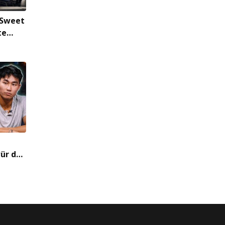
 Sweet
te
Open
ür der
t auf