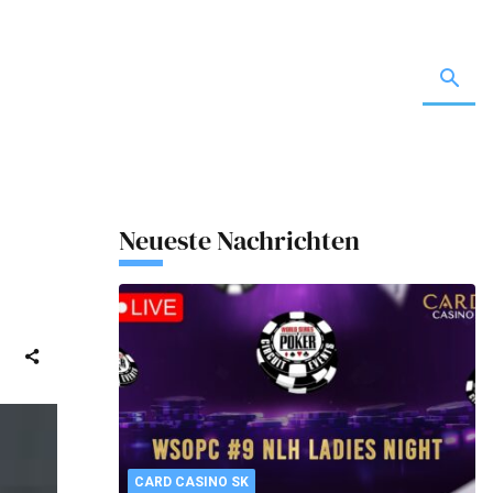
Neueste Nachrichten
CARD CASINO SK