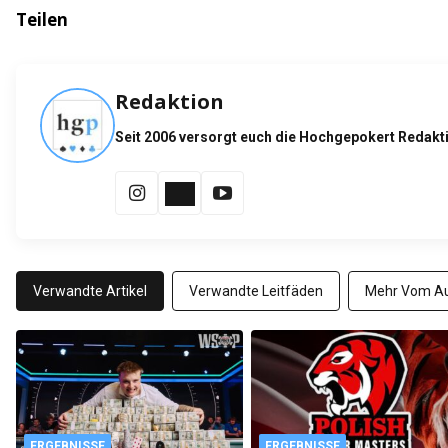
Teilen
Redaktion
Seit 2006 versorgt euch die Hochgepokert Redakt
Verwandte Artikel
Verwandte Leitfäden
Mehr Vom Au
ERGEBNISSE
ERGEBNISSE