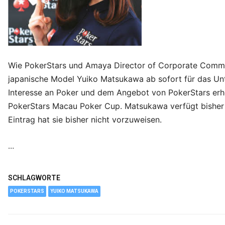
Wie PokerStars und Amaya Director of Corporate Commun
japanische Model Yuiko Matsukawa ab sofort für das U
Interesse an Poker und dem Angebot von PokerStars erhö
PokerStars Macau Poker Cup. Matsukawa verfügt bisher
Eintrag hat sie bisher nicht vorzuweisen.
…
SCHLAGWORTE
POKERSTARS
YUIKO MATSUKAWA