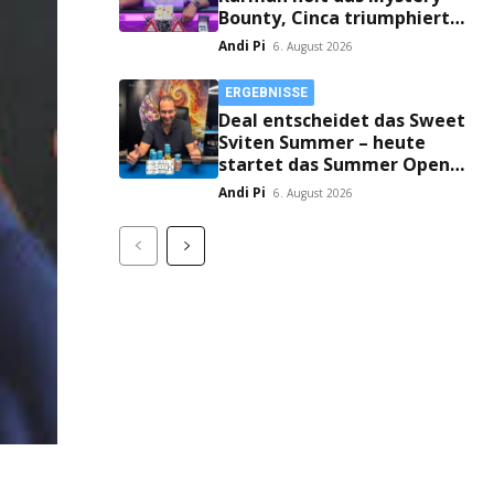
Bounty, Cinca triumphiert
im 6-Max!
Andi Pi
6. August 2026
ERGEBNISSE
Deal entscheidet das Sweet
Sviten Summer – heute
startet das Summer Open
Bounty!
Andi Pi
6. August 2026