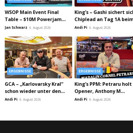
WSOP Main Event Final
King’s – Gashi sichert sic
Table – $10M Powerjam
Chiplead an Tag 1A bei
entscheidet das Heads-Up
Polish Poker Masters
Jan Schwarz
Andi Pi
6. August 2026
6. August 2026
zwischen Jumalon und
Mystery Bounty!
Saaskilahti!
ERGEBNISSE
ERGEBNISSE
GCA – „Karlovarsky Kral“
King’s PPM: Petraru holt
schon wieder unter den
Opener, Anthony M
Gewinnern des Kickstarter!
gewinnt PLO Champions
Andi Pi
Andi Pi
6. August 2026
6. August 2026
– Prag spielt Flight 1C
Million Crown!