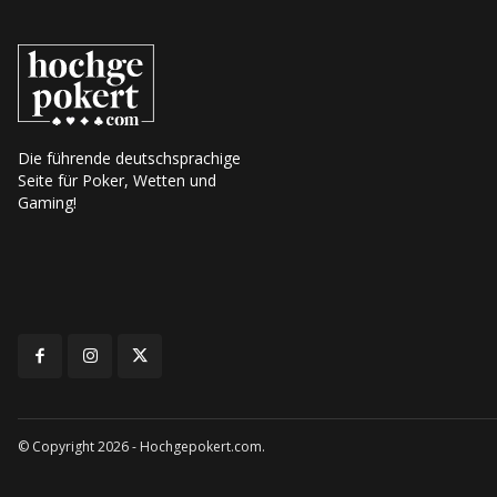
Die führende deutschsprachige
Seite für Poker, Wetten und
Gaming!
© Copyright 2026 - Hochgepokert.com.