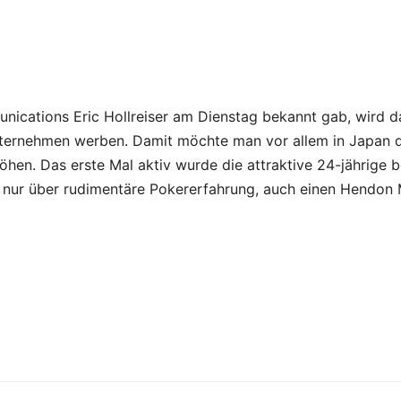
ications Eric Hollreiser am Dienstag bekannt gab, wird d
nternehmen werben. Damit möchte man vor allem in Japan 
hen. Das erste Mal aktiv wurde die attraktive 24-jährige 
 nur über rudimentäre Pokererfahrung, auch einen Hendon