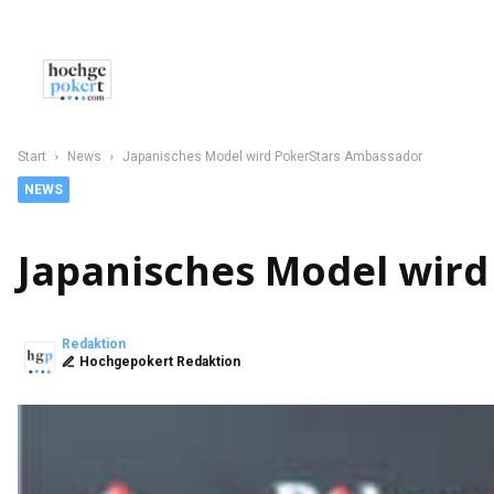
NEWS
POKER
CASINO
SPORT
C
Start
News
Japanisches Model wird PokerStars Ambassador
NEWS
Japanisches Model wir
Redaktion
Hochgepokert Redaktion