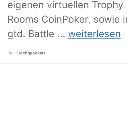
eigenen virtuellen Trophy
Rooms CoinPoker, sowie i
23
gtd. Battle …
weiterlesen
Tage
lang
$30M
Hochgepokert
gtd.
Battle
of
Malta
Online
Series
Action!
(Schedule
inside)