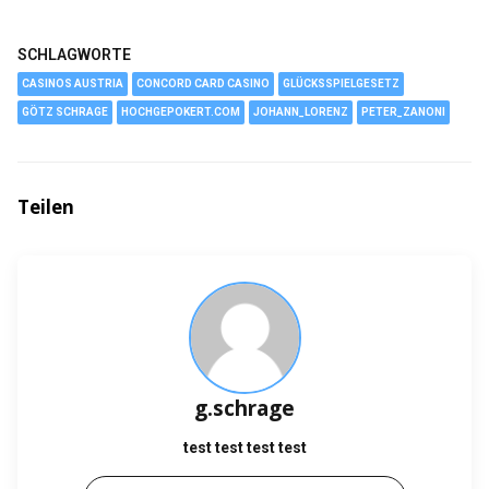
SCHLAGWORTE
CASINOS AUSTRIA
CONCORD CARD CASINO
GLÜCKSSPIELGESETZ
GÖTZ SCHRAGE
HOCHGEPOKERT.COM
JOHANN_LORENZ
PETER_ZANONI
Teilen
g.schrage
test test test test