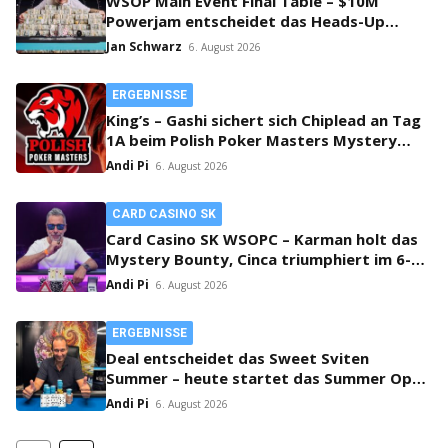
WSOP Main Event Final Table – $10M
Powerjam entscheidet das Heads-Up
zwischen Jumalon und Saaskilahti!
Jan Schwarz
6. August 2026
ERGEBNISSE
King’s – Gashi sichert sich Chiplead an Tag
1A beim Polish Poker Masters Mystery
Bounty!
Andi Pi
6. August 2026
CARD CASINO SK
Card Casino SK WSOPC – Karman holt das
Mystery Bounty, Cinca triumphiert im 6-
Max!
Andi Pi
6. August 2026
ERGEBNISSE
Deal entscheidet das Sweet Sviten
Summer – heute startet das Summer Open
Bounty!
Andi Pi
6. August 2026