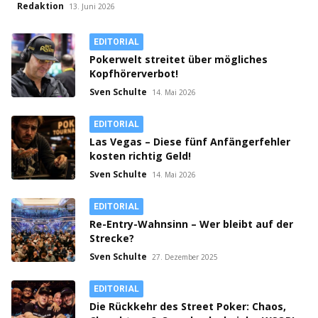
Poker?
Redaktion
13. Juni 2026
EDITORIAL
Pokerwelt streitet über mögliches
Kopfhörerverbot!
Sven Schulte
14. Mai 2026
EDITORIAL
Las Vegas – Diese fünf Anfängerfehler
kosten richtig Geld!
Sven Schulte
14. Mai 2026
EDITORIAL
Re-Entry-Wahnsinn – Wer bleibt auf der
Strecke?
Sven Schulte
27. Dezember 2025
EDITORIAL
Die Rückkehr des Street Poker: Chaos,