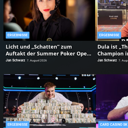
ERGEBNISSE
ERGEBNISSE
Licht und „Schatten“ zum
Dula ist „T
Auftakt der Summer Poker Open
Champion i
im GCLI!
„The Unive
Jan Schwarz
Jan Schwarz
7. August 2026
7. Aug
Finale!
ERGEBNISSE
CARD CASINO SK