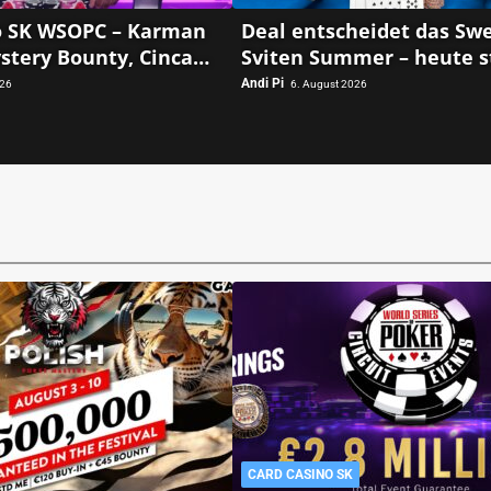
o SK WSOPC – Karman
Deal entscheidet das Sw
stery Bounty, Cinca
Sviten Summer – heute s
t im 6-Max!
das Summer Open Bount
Andi Pi
026
6. August 2026
CARD CASINO SK