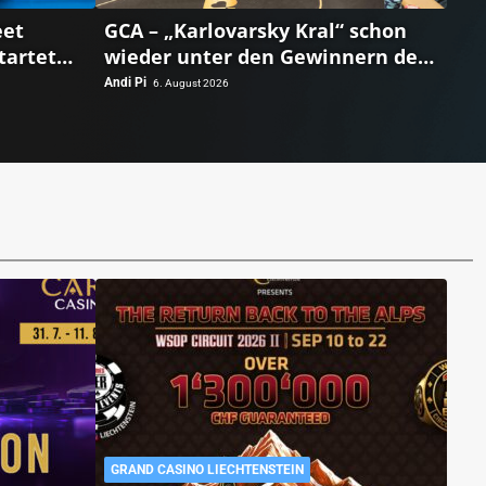
eet
GCA – „Karlovarsky Kral“ schon
tartet
wieder unter den Gewinnern des
y!
Kickstarter!
Andi Pi
6. August 2026
GRAND CASINO LIECHTENSTEIN