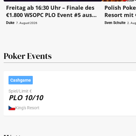
Freitag ab 16:30 Uhr – Finale des
Polish Poke
€1.800 WSOPC PLO Event #5 aus
Resort mit 
dem Card Casino SK!
Main Event
Duke
Sven Schulte
7. August 2026
2. Au
Poker Events
Cashgame
Spiel/Limit €
PLO 10/10
King's Resort