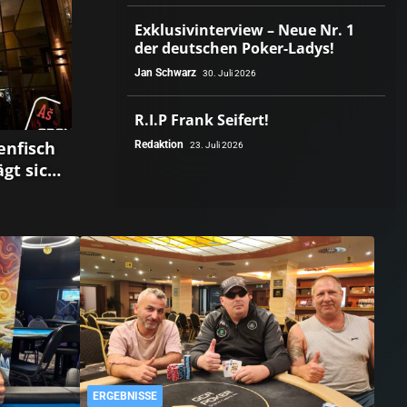
Exklusivinterview – Neue Nr. 1
der deutschen Poker-Ladys!
Jan Schwarz
30. Juli 2026
R.I.P Frank Seifert!
enfisch
Redaktion
23. Juli 2026
ägt sich
ch!
ERGEBNISSE