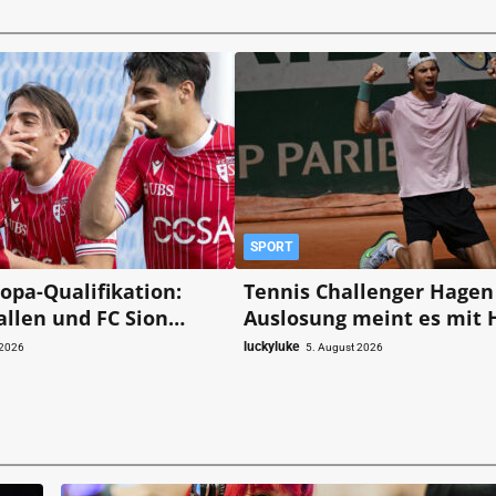
SPORT
opa-Qualifikation:
Tennis Challenger Hagen 
allen und FC Sion
Auslosung meint es mit Henry
Hinspiel den
Squire gut!
luckyluke
 2026
5. August 2026
 fürs Weiterkommen?