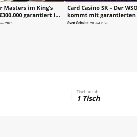
r Masters im King’s
Card Casino SK – Der WS
€300.000 garantiert im
kommt mit garantierten 
!
Millionen!
Sven Schulte
gust 2026
29. Juli 2026
Tischanzahl
1 Tisch