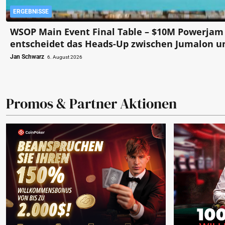
ERGEBNISSE
WSOP Main Event Final Table – $10M Powerjam
entscheidet das Heads-Up zwischen Jumalon u
Saaskilahti!
Jan Schwarz
6. August 2026
Promos & Partner Aktionen