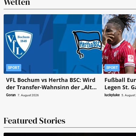
Wetten
SPORT
SPORT
VFL Bochum vs Hertha BSC: Wird
Fußball Eur
der Transfer-Wahnsinn der „Alten
Legen St. G
Dame“ zum Verhängnis?
bereits im 
Goran
luckyluke
7. August 2026
5. August
Grundstein
Featured Stories