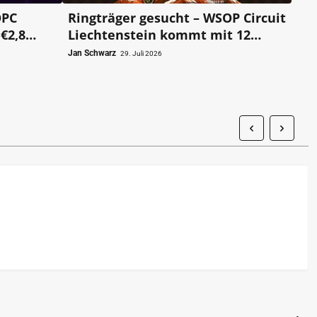
OPC
Ringträger gesucht – WSOP Circuit
€2,8
Liechtenstein kommt mit 12
Ringen und $1,3M an Garantien
Jan Schwarz
29. Juli 2026
zurück in die Alpen!