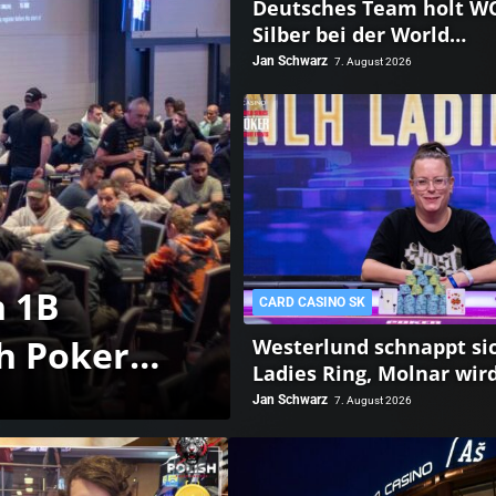
Deutsches Team holt W
Silber bei der World
Championship of Amatue
Jan Schwarz
7. August 2026
n 1B
CARD CASINO SK
h Poker
Westerlund schnappt s
Ladies Ring, Molnar wir
Roller Champion, Main 
Jan Schwarz
7. August 2026
gestartet!