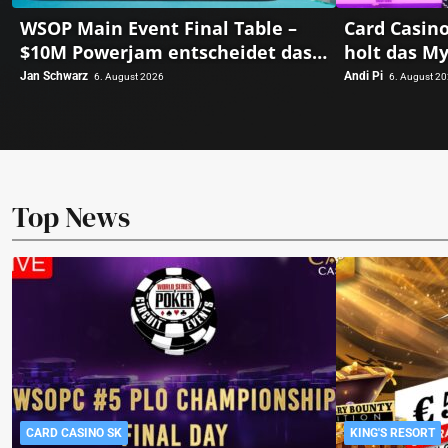
WSOP Main Event Final Table –
Card Casin
$10M Powerjam entscheidet das
holt das My
Heads-Up zwischen Jumalon und
triumphier
Jan Schwarz
Andi Pi
6. August 2026
6. August 2
Saaskilahti!
Top News
CARD CASINO SK
KING'S RESORT