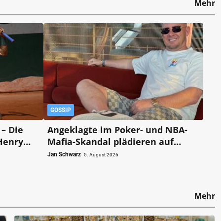
Mehr
GOSSIP
– Die
Angeklagte im Poker- und NBA-
Mafia-Skandal plädieren auf
schuldig!
Jan Schwarz
5. August 2026
Mehr