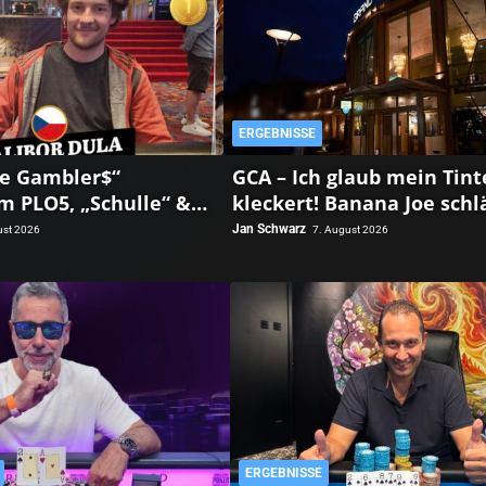
ERGEBNISSE
he Gambler$“
GCA – Ich glaub mein Tint
m PLO5, „Schulle“ &
kleckert! Banana Joe schl
rse“ im PPM SHR
zum Thursday 3k Sieg dur
Jan Schwarz
ust 2026
7. August 2026
ERGEBNISSE