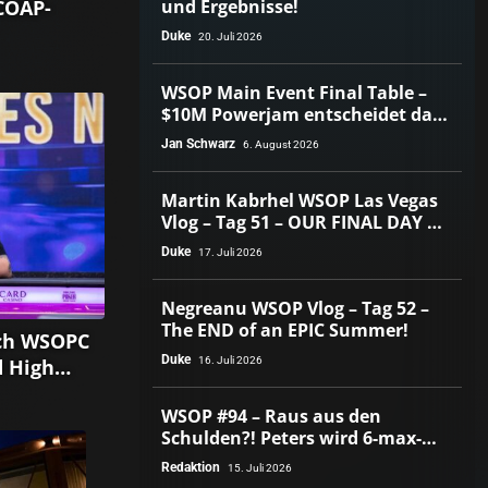
COAP-
und Ergebnisse!
Duke
20. Juli 2026
r Poker!
WSOP Main Event Final Table –
$10M Powerjam entscheidet das
Heads-Up zwischen Jumalon und
Jan Schwarz
6. August 2026
Saaskilahti!
Martin Kabrhel WSOP Las Vegas
Vlog – Tag 51 – OUR FINAL DAY AT
THE WSOP…!
Duke
17. Juli 2026
Negreanu WSOP Vlog – Tag 52 –
The END of an EPIC Summer!
ich WSOPC
Duke
d High
16. Juli 2026
Event
WSOP #94 – Raus aus den
Schulden?! Peters wird 6-max-
Weltmeister!
Redaktion
15. Juli 2026