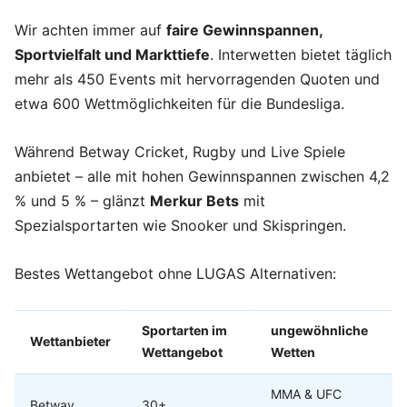
Wir achten immer auf
faire Gewinnspannen,
Sportvielfalt und Markttiefe
. Interwetten bietet täglich
mehr als 450 Events mit hervorragenden Quoten und
etwa 600 Wettmöglichkeiten für die Bundesliga.
Während Betway Cricket, Rugby und Live Spiele
anbietet – alle mit hohen Gewinnspannen zwischen 4,2
% und 5 % – glänzt
M
erkur Bets
mit
Spezialsportarten wie Snooker und Skispringen.
Bestes Wettangebot ohne LUGAS Alternativen:
Sportarten im
ungewöhnliche
Wettanbieter
Wettangebot
Wetten
MMA & UFC
Betway
30+