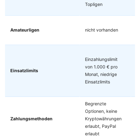
C
Topligen
t
v
Amateurligen
nicht vorhanden
W
g
K
Einzahlungslimit
L
von 1.000 € pro
E
Einsatzlimits
Monat, niedrige
W
Einsatzlimits
Fl
E
Begrenzte
V
Optionen, keine
K
Zahlungsmethoden
Kryptowährungen
S
erlaubt, PayPal
u
erlaubt