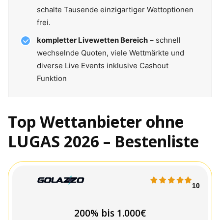
schalte Tausende einzigartiger Wettoptionen
frei.
kompletter Livewetten Bereich
– schnell
wechselnde Quoten, viele Wettmärkte und
diverse Live Events inklusive Cashout
Funktion
Top Wettanbieter ohne
LUGAS 2026 – Bestenliste
10
200% bis 1.000€