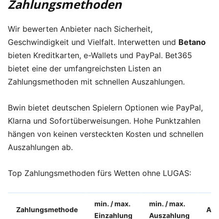
Zahlungsmethoden
Wir bewerten Anbieter nach Sicherheit,
Geschwindigkeit und Vielfalt. Interwetten und
Betano
bieten Kreditkarten, e-Wallets und PayPal. Bet365
bietet eine der umfangreichsten Listen an
Zahlungsmethoden mit schnellen Auszahlungen.
Bwin bietet deutschen Spielern Optionen wie PayPal,
Klarna und Sofortüberweisungen. Hohe Punktzahlen
hängen von keinen versteckten Kosten und schnellen
Auszahlungen ab.
Top Zahlungsmethoden fürs Wetten ohne LUGAS:
min. / max.
min. / max.
Zahlungsmethode
Aus
Einzahlung
Auszahlung