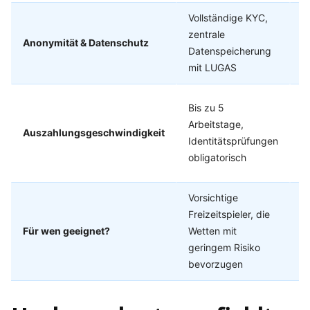
Vollständige KYC,
N
zentrale
Anonymität & Datenschutz
D
Datenspeicherung
d
mit LUGAS
S
Bis zu 5
A
Arbeitstage,
Auszahlungsgeschwindigkeit
w
Identitätsprüfungen
(
obligatorisch
s
Vorsichtige
E
Freizeitspieler, die
vo
Für wen geeignet?
Wetten mit
P
geringem Risiko
u
bevorzugen
F