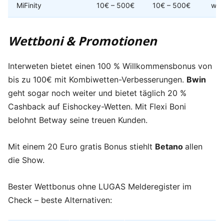
MiFinity
10€ – 500€
10€ – 500€
wen
Wettboni & Promotionen
Interweten bietet einen 100 % Willkommensbonus von
bis zu 100€ mit Kombiwetten-Verbesserungen.
Bwin
geht sogar noch weiter und bietet täglich 20 %
Cashback auf Eishockey-Wetten. Mit Flexi Boni
belohnt Betway seine treuen Kunden.
Mit einem 20 Euro gratis Bonus stiehlt
Betano
allen
die Show.
Bester Wettbonus ohne LUGAS Melderegister im
Check – beste Alternativen: