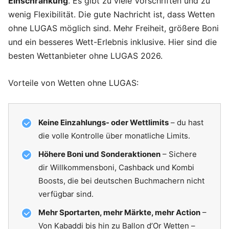
Einschränkung
. Es gibt zu viele Vorschriften und zu
wenig Flexibilität. Die gute Nachricht ist, dass Wetten
ohne LUGAS möglich sind. Mehr Freiheit, größere Boni
und ein besseres Wett-Erlebnis inklusive. Hier sind die
besten Wettanbieter ohne LUGAS 2026.
Vorteile von Wetten ohne LUGAS:
Keine Einzahlungs- oder Wettlimits
– du hast
die volle Kontrolle über monatliche Limits.
Höhere Boni und Sonderaktionen
– Sichere
dir Willkommensboni, Cashback und Kombi
Boosts, die bei deutschen Buchmachern nicht
verfügbar sind.
Mehr Sportarten, mehr Märkte, mehr Action
–
Von Kabaddi bis hin zu Ballon d’Or Wetten –