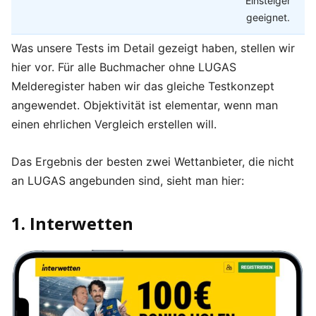
Einsteiger
geeignet.
Was unsere Tests im Detail gezeigt haben, stellen wir
hier vor. Für alle Buchmacher ohne LUGAS
Melderegister haben wir das gleiche Testkonzept
angewendet. Objektivität ist elementar, wenn man
einen ehrlichen Vergleich erstellen will.
Das Ergebnis der besten zwei Wettanbieter, die nicht
an LUGAS angebunden sind, sieht man hier:
1. Interwetten