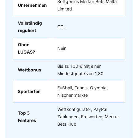
Softgenius Merkur Bets Malta
Unternehmen
Limited
Vollständig
GGL
reguliert
Ohne
Nein
LUGAS?
Bis zu 100 € mit einer
Wettbonus
Mindestquote von 1,80
Fußball, Tennis, Olympia,
Sportarten
Nischenmärkte
Wettkonfigurator, PayPal
Top 3
Zahlungen, Freiwetten, Merkur
Features
Bets Klub