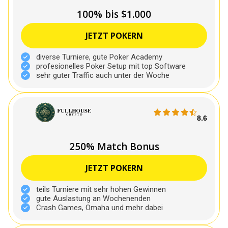
100% bis $1.000
JETZT POKERN
diverse Turniere, gute Poker Academy
profesionelles Poker Setup mit top Software
sehr guter Traffic auch unter der Woche
8.6
250% Match Bonus
JETZT POKERN
teils Turniere mit sehr hohen Gewinnen
gute Auslastung an Wochenenden
Crash Games, Omaha und mehr dabei