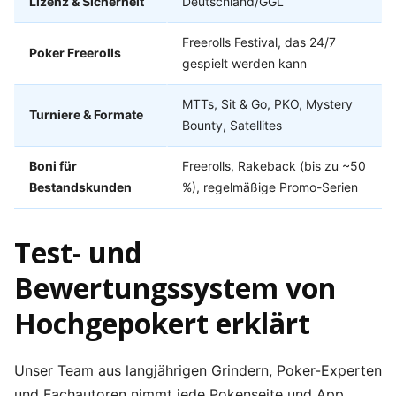
Lizenz & Sicherheit
Deutschland/GGL
Freerolls Festival, das 24/7
Poker Freerolls
gespielt werden kann
MTTs, Sit & Go, PKO, Mystery
Turniere & Formate
Bounty, Satellites
Boni für
Freerolls, Rakeback (bis zu ~50
Bestandskunden
%), regelmäßige Promo-Serien
Test- und
Bewertungssystem von
Hochgepokert erklärt
Unser Team aus langjährigen Grindern, Poker-Experten
und Fachautoren nimmt jede Pokenseite und App