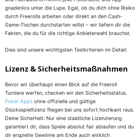
gnadenlos unter die Lupe. Egal, ob du dich ohne Risiko
durch Freerolls arbeiten oder direkt an den Cash-
Game-Tischen durchstarten willst – wir liefern dir die
Fakten, die du für die richtige Anbieterwahl brauchst.
Dies sind unsere wichtigsten Testkriterien im Detail:
Lizenz & Sicherheitsmaßnahmen
Bevor wir überhaupt einen Blick auf die Freeroll
Turniere werfen, checken wir den Sicherheitsstatus.
Poker Apps
ohne offizielle und gültige
Glücksspiellizenz fliegen bei uns sofort hochkant raus.
Deine Sicherheit: Nur eine staatliche Lizenzierung
garantiert dir, dass Spiele absolut fair ablaufen und du
dir erspielte Gewinne am Ende auch wirklich