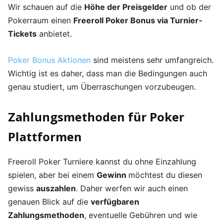
Wir schauen auf die
Höhe der Preisgelder
und ob der
Pokerraum einen
Freeroll Poker Bonus via Turnier-
Tickets
anbietet.
Poker Bonus Aktionen
sind meistens sehr umfangreich.
Wichtig ist es daher, dass man die Bedingungen auch
genau studiert, um Überraschungen vorzubeugen.
Zahlungsmethoden für Poker
Plattformen
Freeroll Poker Turniere kannst du ohne Einzahlung
spielen, aber bei einem
Gewinn
möchtest du diesen
gewiss
auszahlen
. Daher werfen wir auch einen
genauen Blick auf die
verfügbaren
Zahlungsmethoden
, eventuelle Gebühren und wie