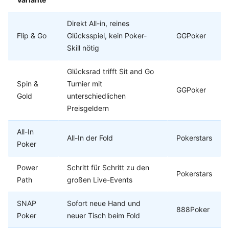
Direkt All-in, reines
Flip & Go
Glücksspiel, kein Poker-
GGPoker
Skill nötig
Glücksrad trifft Sit and Go
Spin &
Turnier mit
GGPoker
Gold
unterschiedlichen
Preisgeldern
All-In
All-In der Fold
Pokerstars
Poker
Power
Schritt für Schritt zu den
Pokerstars
Path
großen Live-Events
SNAP
Sofort neue Hand und
888Poker
Poker
neuer Tisch beim Fold