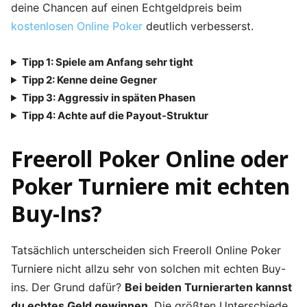
deine Chancen auf einen Echtgeldpreis beim
kostenlosen Online Poker
deutlich verbesserst.
Tipp 1: Spiele am Anfang sehr tight
Tipp 2: Kenne deine Gegner
Tipp 3: Aggressiv in späten Phasen
Tipp 4: Achte auf die Payout-Struktur
Freeroll Poker Online oder
Poker Turniere mit echten
Buy-Ins?
Tatsächlich unterscheiden sich Freeroll Online Poker
Turniere nicht allzu sehr von solchen mit echten Buy-
ins. Der Grund dafür?
Bei beiden Turnierarten kannst
du echtes Geld gewinnen
. Die größten Unterschiede