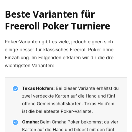
Beste Varianten für
Freeroll Poker Turniere
Poker-Varianten gibt es viele, jedoch eignen sich
einige besser für klassisches Freeroll Poker ohne
Einzahlung. Im Folgenden erklären wir dir die drei
wichtigsten Varianten:
Texas Hold’em:
Bei dieser Variante erhältst du
zwei verdeckte Karten auf die Hand und fünf
offene Gemeinschaftskarten. Texas Hold’em
ist die beliebteste Poker-Variante.
Omaha:
Beim Omaha Poker bekommst du vier
Karten auf die Hand und bildest mit den fünf