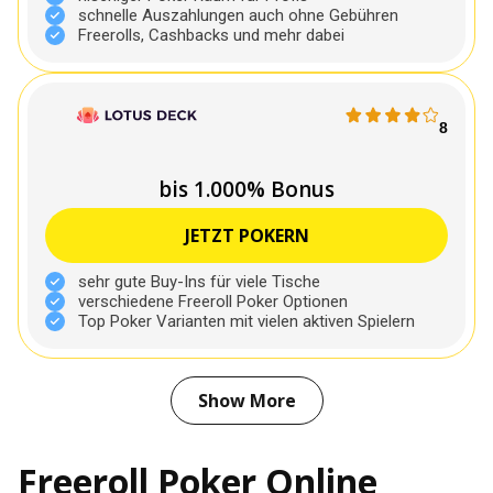
schnelle Auszahlungen auch ohne Gebühren
Freerolls, Cashbacks und mehr dabei
8
bis 1.000% Bonus
JETZT POKERN
sehr gute Buy-Ins für viele Tische
verschiedene Freeroll Poker Optionen
Top Poker Varianten mit vielen aktiven Spielern
Show More
Freeroll Poker Online