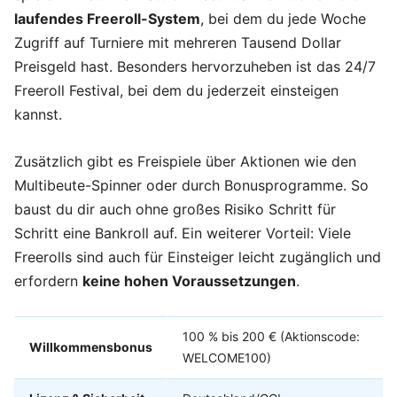
laufendes Freeroll-System
, bei dem du jede Woche
Zugriff auf Turniere mit mehreren Tausend Dollar
Preisgeld hast. Besonders hervorzuheben ist das 24/7
Freeroll Festival, bei dem du jederzeit einsteigen
kannst.
Zusätzlich gibt es Freispiele über Aktionen wie den
Multibeute-Spinner oder durch Bonusprogramme. So
baust du dir auch ohne großes Risiko Schritt für
Schritt eine Bankroll auf. Ein weiterer Vorteil: Viele
Freerolls sind auch für Einsteiger leicht zugänglich und
erfordern
keine hohen Voraussetzungen
.
100 % bis 200 € (Aktionscode:
Willkommensbonus
WELCOME100)