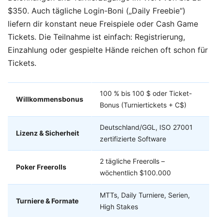
$350. Auch tägliche Login-Boni („Daily Freebie“)
liefern dir konstant neue Freispiele oder Cash Game
Tickets. Die Teilnahme ist einfach: Registrierung,
Einzahlung oder gespielte Hände reichen oft schon für
Tickets.
100 % bis 100 $ oder Ticket-
Willkommensbonus
Bonus (Turniertickets + C$)
Deutschland/GGL, ISO 27001
Lizenz & Sicherheit
zertifizierte Software
2 tägliche Freerolls –
Poker Freerolls
wöchentlich $100.000
MTTs, Daily Turniere, Serien,
Turniere & Formate
High Stakes