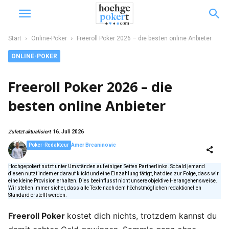
Start
Online-Poker
Freeroll Poker 2026 – die besten online Anbieter
ONLINE-POKER
Freeroll Poker 2026 – die
besten online Anbieter
Zuletzt aktualisiert
16. Juli 2026
Poker-Redakteur
Amer Brcaninovic
Hochgepokert nutzt unter Umständen auf einigen Seiten Partnerlinks. Sobald jemand
diesen nutzt indem er darauf klickt und eine Einzahlung tätigt, hat dies zur Folge, dass wir
eine kleine Provision erhalten. Dies beeinflusst nicht unsere objektive Herangehensweise.
Wir stellen immer sicher, dass alle Texte nach dem höchstmöglichen redaktionellen
Standard erstellt werden.
Freeroll Poker
kostet dich nichts, trotzdem kannst du