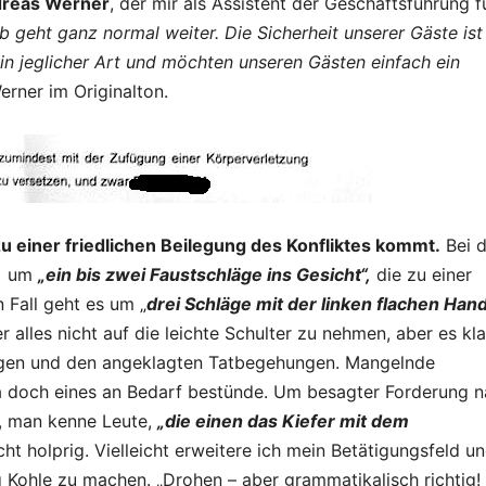
reas Werner
, der mir als Assistent der Geschäftsführung f
b geht ganz normal weiter. Die Sicherheit unserer Gäste ist
in jeglicher Art und möchten unseren Gästen einfach ein
erner im Originalton.
 einer friedlichen Beilegung des Konfliktes kommt.
Bei d
ch um
„ein bis zwei Faustschläge ins Gesicht“,
die zu einer
n Fall geht es um „
drei Schläge mit der linken flachen Hand
er alles nicht auf die leichte Schulter zu nehmen, aber es kla
gen und den angeklagten Tatbegehungen. Mangelnde
da doch eines an Bedarf bestünde. Um besagter Forderung 
, man kenne Leute,
„die einen das Kiefer mit dem
cht holprig. Vielleicht erweitere ich mein Betätigungsfeld u
Kohle zu machen. „Drohen – aber grammatikalisch richtig!