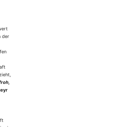
wert
 der
fen
aft
ieht,
froh,
teyr
ft