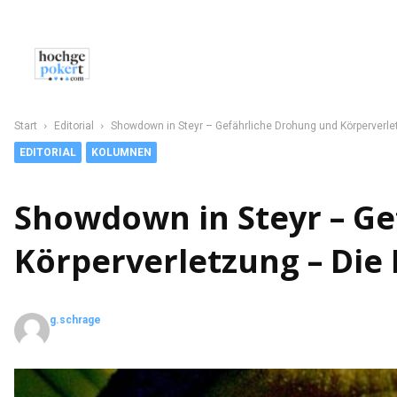
NEWS
POKER
CASINO
SPORT
C
Start
Editorial
Showdown in Steyr – Gefährliche Drohung und Körperverl
EDITORIAL
KOLUMNEN
Showdown in Steyr – Ge
Körperverletzung – Di
g.schrage