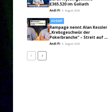
£365.520 im Goliath
Andi Pi
6. August 2026
GOSSIP
Rampage nennt Alan Kessler
„Krebsgeschwür der
Pokerbranche“ – Streit auf X
eskaliert!
Andi Pi
6. August 2026