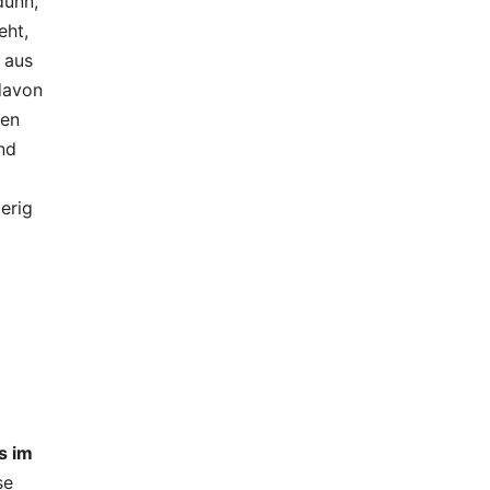
dünn,
eht,
 aus
davon
men
nd
erig
s im
se