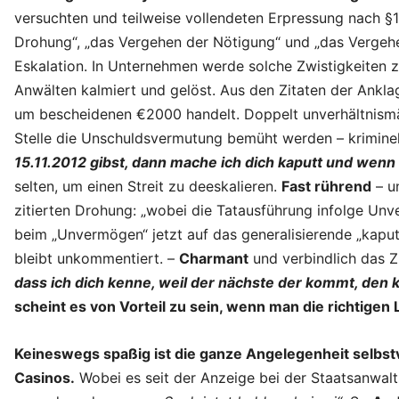
versuchten und teilweise vollendeten Erpressung nach §1
Drohung“, „das Vergehen der Nötigung“ und „das Vergehe
Eskalation. In Unternehmen werde solche Zwistigkeiten 
Anwälten kalmiert und gelöst. Aus den Zitaten der Ankla
um bescheidenen €2000 handelt. Doppelt unverhältnismä
Stelle die Unschuldsvermutung bemüht werden – kriminel
15.11.2012 gibst, dann mache ich dich kaputt und wenn 
selten, um einen Streit zu deeskalieren.
Fast rührend
– u
zitierten Drohung: „wobei die Tatausführung infolge Unv
beim „Unvermögen“ jetzt auf das generalisierende „kaput
bleibt unkommentiert. –
Charmant
und verbindlich das Z
dass ich dich kenne, weil der nächste der kommt, den ke
scheint es von Vorteil zu sein, wenn man die richtigen
Keineswegs spaßig ist die ganze Angelegenheit selbstv
Casinos.
Wobei es seit der Anzeige bei der Staatsanwalt