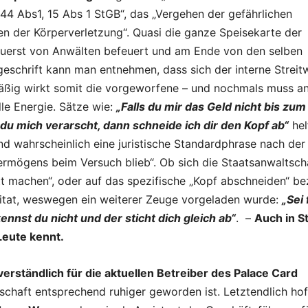
44 Abs1, 15 Abs 1 StGB“, das „Vergehen der gefährlichen
n der Körperverletzung“. Quasi die ganze Speisekarte der
zuerst von Anwälten befeuert und am Ende von den selben
geschrift kann man entnehmen, dass sich der interne Streit
ßig wirkt somit die vorgeworfene – und nochmals muss an
le Energie. Sätze wie:
„Falls du mir das Geld nicht bis zum
du mich verarscht, dann schneide ich dir den Kopf ab“
hel
nd wahrscheinlich eine juristische Standardphrase nach der
ermögens beim Versuch blieb“. Ob sich die Staatsanwaltsch
t machen“, oder auf das spezifische „Kopf abschneiden“ bez
itat, weswegen ein weiterer Zeuge vorgeladen wurde:
„Sei 
nnst du nicht und der sticht dich gleich ab“
. –
Auch in S
 Leute kennt.
erständlich für die aktuellen Betreiber des Palace Card
schaft entsprechend ruhiger geworden ist. Letztendlich hof