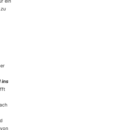
ür ein
 zu
er
 ins
fft
nach
nd
 von