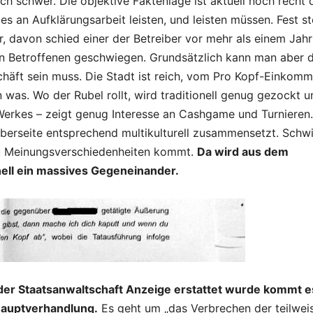
uch schwer. Die objektive Faktenlage ist aktuell noch recht 
s an Aufklärungsarbeit leisten, und leisten müssen. Fest st
er, davon schied einer der Betreiber vor mehr als einem Jahr
en Betroffenen geschwiegen. Grundsätzlich kann man aber 
chäft sein muss. Die Stadt ist reich, vom Pro Kopf-Einkom
 was. Wo der Rubel rollt, wird traditionell genug gezockt u
-Werkes – zeigt genug Interesse an Cashgame und Turnieren.
iberseite entsprechend multikulturell zusammensetzt. Schwi
zu Meinungsverschiedenheiten kommt.
Da wird aus dem
ell ein massives Gegeneinander.
i der Staatsanwaltschaft Anzeige erstattet wurde kommt e
auptverhandlung.
Es geht um „das Verbrechen der teilwei