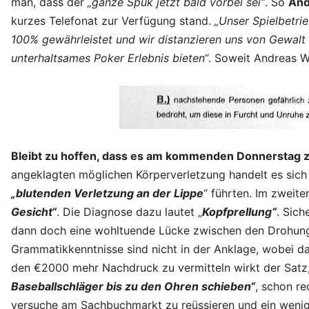
man, dass der
„ganze Spuk jetzt bald vorbei sei“
. So
And
kurzes Telefonat zur Verfügung stand.
„Unser Spielbetrie
100% gewährleistet und wir distanzieren uns von Gewalt 
unterhaltsames Poker Erlebnis bieten“
. Soweit Andreas W
Bleibt zu hoffen, dass es am kommenden Donnerstag zu
angeklagten möglichen Körperverletzung handelt es si
„blutenden Verletzung an der Lippe
“ führten. Im zweite
Gesicht“
. Die Diagnose dazu lautet „
Kopfprellung“
. Sich
dann doch eine wohltuende Lücke zwischen den Drohun
Grammatikkenntnisse sind nicht in der Anklage, wobei 
den €2000 mehr Nachdruck zu vermitteln wirkt der Satz
Baseballschläger bis zu den Ohren schieben“
, schon re
versuche am Sachbuchmarkt zu reüssieren und ein wenig 