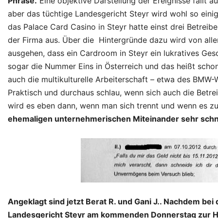
Phrase.
Eine objektive Darstellung der Ereignisse fällt a
aber das tüchtige Landesgericht Steyr wird wohl so einige
das Palace Card Casino in Steyr hatte einst drei Betreib
der Firma aus. Über die Hintergründe dazu wird von all
ausgehen, dass ein Cardroom in Steyr ein lukratives Ges
sogar die Nummer Eins in Österreich und das heißt schon
auch die multikulturelle Arbeiterschaft – etwa des BMW
Praktisch und durchaus schlau, wenn sich auch die Betre
wird es eben dann, wenn man sich trennt und wenn es 
ehemaligen unternehmerischen Miteinander sehr schn
Angeklagt sind jetzt Berat R. und Gani J.. Nachdem be
Landesgericht Steyr am kommenden Donnerstag zur H