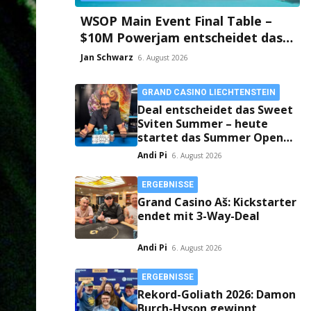
WSOP Main Event Final Table –
$10M Powerjam entscheidet das
Heads-Up zwischen Jumalon und
Jan Schwarz
6. August 2026
Saaskilahti!
GRAND CASINO LIECHTENSTEIN
Deal entscheidet das Sweet
Sviten Summer – heute
startet das Summer Open
Bounty
Andi Pi
6. August 2026
ERGEBNISSE
Grand Casino Aš: Kickstarter
endet mit 3-Way-Deal
Andi Pi
6. August 2026
ERGEBNISSE
Rekord-Goliath 2026: Damon
Burch-Hyson gewinnt