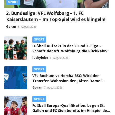
SPORT
2. Bundesliga: VFL Wolfsburg – 1. FC
Kaiserslautern – Im Top-Spiel wird es klingeln!
Goran
8. August 2026
SPORT
Fußball Auftakt in der 2. und 3. Liga –
Schafft der VfL Wolfsburg die Rückkehr?
luckyluke
8. August 2026
SPORT
VFL Bochum vs Hertha BSC: Wird der
Transfer-Wahnsinn der „Alten Dame“
zum Verhängnis?
Goran
7. August 2026
SPORT
Fußball Europa-Qualifikation: Legen St.
Gallen und FC Sion bereits im Hinspiel den