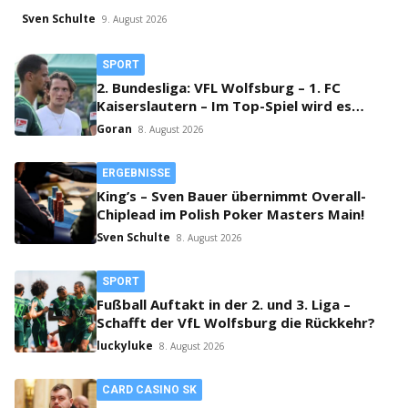
Sven Schulte
9. August 2026
SPORT
2. Bundesliga: VFL Wolfsburg – 1. FC
Kaiserslautern – Im Top-Spiel wird es
klingeln!
Goran
8. August 2026
ERGEBNISSE
King’s – Sven Bauer übernimmt Overall-
Chiplead im Polish Poker Masters Main!
Sven Schulte
8. August 2026
SPORT
Fußball Auftakt in der 2. und 3. Liga –
Schafft der VfL Wolfsburg die Rückkehr?
luckyluke
8. August 2026
CARD CASINO SK