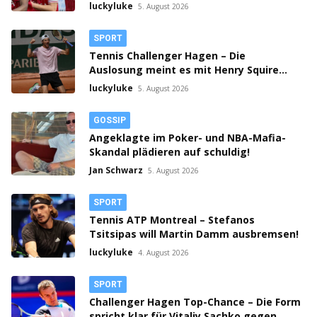
Grundstein fürs Weiterkommen?
luckyluke
5. August 2026
SPORT
Tennis Challenger Hagen – Die
Auslosung meint es mit Henry Squire
gut!
luckyluke
5. August 2026
GOSSIP
Angeklagte im Poker- und NBA-Mafia-
Skandal plädieren auf schuldig!
Jan Schwarz
5. August 2026
SPORT
Tennis ATP Montreal – Stefanos
Tsitsipas will Martin Damm ausbremsen!
luckyluke
4. August 2026
SPORT
Challenger Hagen Top-Chance – Die Form
spricht klar für Vitaliy Sachko gegen