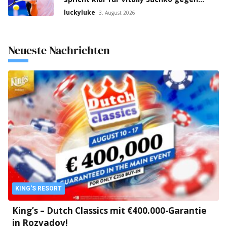
Lorenzo Guistino!
luckyluke
3. August 2026
Neueste Nachrichten
KING'S RESORT
King’s – Dutch Classics mit €400.000-Garantie
in Rozvadov!