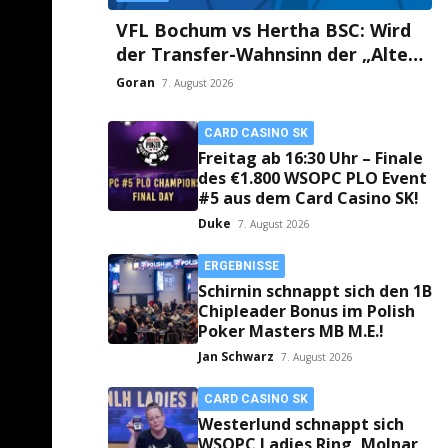
VFL Bochum vs Hertha BSC: Wird
der Transfer-Wahnsinn der „Alten
Dame“ zum Verhängnis?
Goran
7. August 2026
CARD CASINO SK
Freitag ab 16:30 Uhr – Finale
des €1.800 WSOPC PLO Event
#5 aus dem Card Casino SK!
Duke
7. August 2026
ERGEBNISSE
Schirnin schnappt sich den 1B
Chipleader Bonus im Polish
Poker Masters MB M.E.!
Jan Schwarz
7. August 2026
CARD CASINO SK
Westerlund schnappt sich
WSOPC Ladies Ring, Molnar