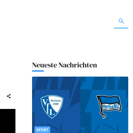
Neueste Nachrichten
SPORT