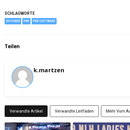
SCHLAGWORTE
3D POKER
PKR
PKR SOFTWARE
Teilen
k.martzen
Verwandte Artikel
Verwandte Leitfäden
Mehr Vom Au