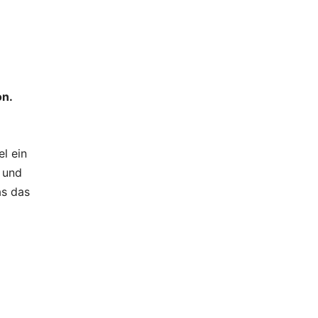
on.
l ein
 und
as das