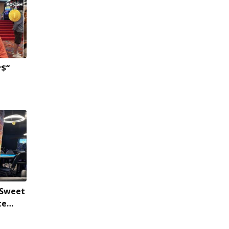
r$“
erse“
 Sweet
te
Open