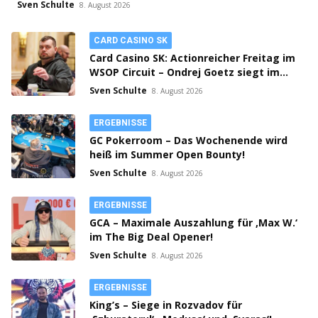
Sven Schulte
8. August 2026
CARD CASINO SK
Card Casino SK: Actionreicher Freitag im
WSOP Circuit – Ondrej Goetz siegt im
PLO!
Sven Schulte
8. August 2026
ERGEBNISSE
GC Pokerroom – Das Wochenende wird
heiß im Summer Open Bounty!
Sven Schulte
8. August 2026
ERGEBNISSE
GCA – Maximale Auszahlung für ‚Max W.‘
im The Big Deal Opener!
Sven Schulte
8. August 2026
ERGEBNISSE
King’s – Siege in Rozvadov für