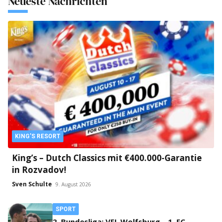
Neueste Nachrichten
KING'S RESORT
King’s – Dutch Classics mit €400.000-Garantie
in Rozvadov!
Sven Schulte
9. August 2026
SPORT
2. Bundesliga: VFL Wolfsburg – 1. FC