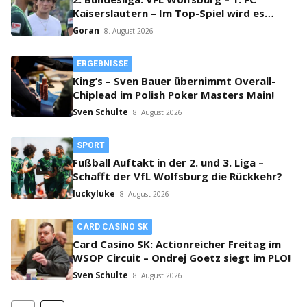
Kaiserslautern – Im Top-Spiel wird es
klingeln!
Goran
8. August 2026
ERGEBNISSE
King’s – Sven Bauer übernimmt Overall-
Chiplead im Polish Poker Masters Main!
Sven Schulte
8. August 2026
SPORT
Fußball Auftakt in der 2. und 3. Liga –
Schafft der VfL Wolfsburg die Rückkehr?
luckyluke
8. August 2026
CARD CASINO SK
Card Casino SK: Actionreicher Freitag im
WSOP Circuit – Ondrej Goetz siegt im PLO!
Sven Schulte
8. August 2026