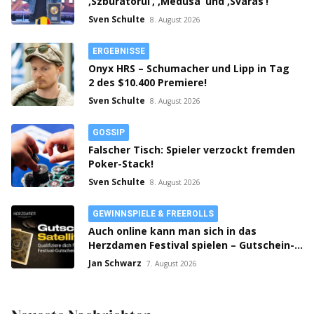
‚Szburatorul‘, ‚Medusa‘ und ‚Svaras‘!
Sven Schulte
8. August 2026
ERGEBNISSE
Onyx HRS – Schumacher und Lipp in Tag
2 des $10.400 Premiere!
Sven Schulte
8. August 2026
GOSSIP
Falscher Tisch: Spieler verzockt fremden
Poker-Stack!
Sven Schulte
8. August 2026
GEWINNSPIELE & FREEROLLS
Auch online kann man sich in das
Herzdamen Festival spielen – Gutschein-
Satellites laufen auf bwin Poker!
Jan Schwarz
7. August 2026