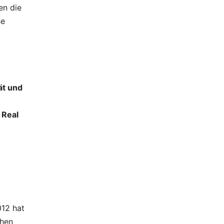
en die
se
tät und
d
Real
012 hat
ehen