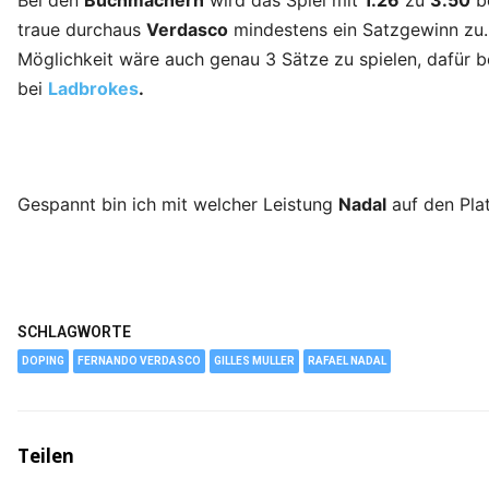
Bei den
Buchmachern
wird das Spiel mit
1.26
zu
3.50
b
traue durchaus
Verdasco
mindestens ein Satzgewinn zu
Möglichkeit wäre auch genau 3 Sätze zu spielen, dafü
bei
Ladbrokes
.
Gespannt bin ich mit welcher Leistung
Nadal
auf den Pla
SCHLAGWORTE
DOPING
FERNANDO VERDASCO
GILLES MULLER
RAFAEL NADAL
Teilen