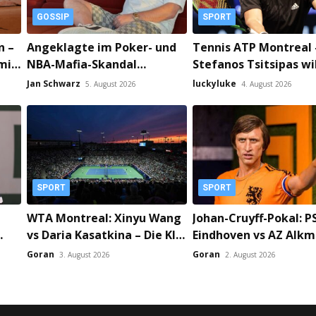
GOSSIP
SPORT
n –
Angeklagte im Poker- und
Tennis ATP Montreal 
mit
NBA-Mafia-Skandal
Stefanos Tsitsipas wi
plädieren auf schuldig!
Martin Damm ausbre
Jan Schwarz
luckyluke
5. August 2026
4. August 2026
SPORT
SPORT
WTA Montreal: Xinyu Wang
Johan-Cruyff-Pokal: P
vs Daria Kasatkina – Die KI-
Eindhoven vs AZ Alkm
Prognose von ChatGPT!
Wer holt den ersten T
Goran
Goran
3. August 2026
2. August 2026
der Saison?