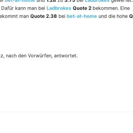
ei
bet-at-home
und
1.28
zu
3.75
bei
Ladbrokes
gewertet.
. Dafür kann man bei
Ladbrokes
Quote 2
bekommen. Eine
r bekommt man
Quote 2.38
bei
bet-at-home
und die hohe
Q
tz, nach den Vorwürfen, antwortet.