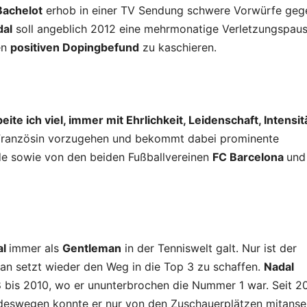
Bachelot
erhob in einer TV Sendung schwere Vorwürfe geg
dal
soll angeblich 2012 eine mehrmonatige Verletzungspau
en
positiven Dopingbefund
zu kaschieren.
rbeite ich viel, immer mit Ehrlichkeit, Leidenschaft, Intensi
die Französin vorzugehen und bekommt dabei prominente
de sowie von den beiden Fußballvereinen
FC Barcelona
un
al
immer als
Gentleman
in der Tenniswelt galt. Nur ist der
aran setzt wieder den Weg in die Top 3 zu schaffen.
Nadal
 bis 2010, wo er ununterbrochen die Nummer 1 war. Seit 2
 deswegen konnte er nur von den Zuschauerplätzen mitans