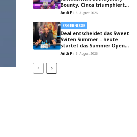
Bounty, Cinca triumphiert
im 6-Max!
Andi Pi
6. August 2026
ERGEBNISSE
Deal entscheidet das Sweet
Sviten Summer – heute
startet das Summer Open
Bounty!
Andi Pi
6. August 2026