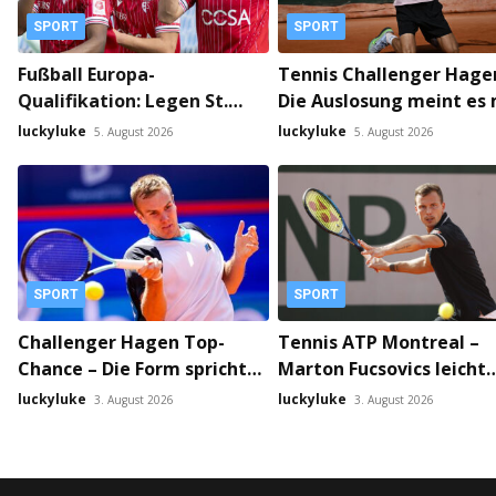
SPORT
SPORT
Fußball Europa-
Tennis Challenger Hage
Qualifikation: Legen St.
Die Auslosung meint es 
Gallen und FC Sion bereits
Henry Squire gut!
luckyluke
luckyluke
5. August 2026
5. August 2026
im Hinspiel den Grundstein
fürs Weiterkommen?
SPORT
SPORT
Challenger Hagen Top-
Tennis ATP Montreal –
Chance – Die Form spricht
Marton Fucsovics leicht
klar für Vitaliy Sachko
gegen Corentin Moutet
luckyluke
luckyluke
3. August 2026
3. August 2026
gegen Lorenzo Guistino!
vorne!