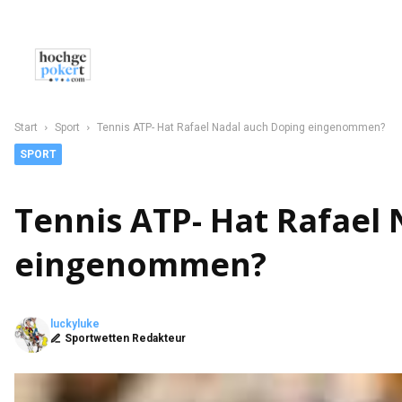
NEWS
POKER
CASINO
SPORT
C
Start
Sport
Tennis ATP- Hat Rafael Nadal auch Doping eingenommen?
SPORT
Tennis ATP- Hat Rafael
eingenommen?
luckyluke
Sportwetten Redakteur