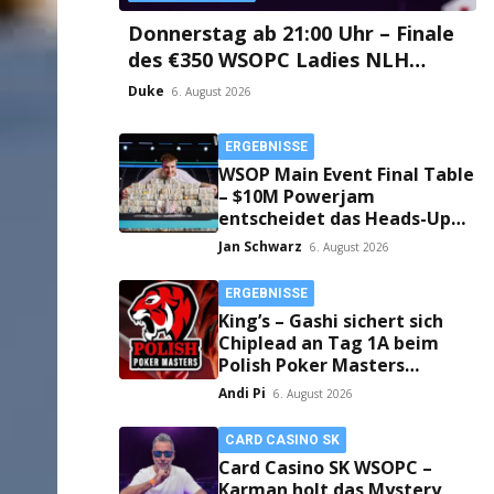
Donnerstag ab 21:00 Uhr – Finale
des €350 WSOPC Ladies NLH
Event #9 aus dem Card Casino SK!
Duke
6. August 2026
ERGEBNISSE
WSOP Main Event Final Table
– $10M Powerjam
entscheidet das Heads-Up
zwischen Jumalon und
Jan Schwarz
6. August 2026
Saaskilahti!
ERGEBNISSE
King’s – Gashi sichert sich
Chiplead an Tag 1A beim
Polish Poker Masters
Mystery Bounty!
Andi Pi
6. August 2026
CARD CASINO SK
Card Casino SK WSOPC –
Karman holt das Mystery