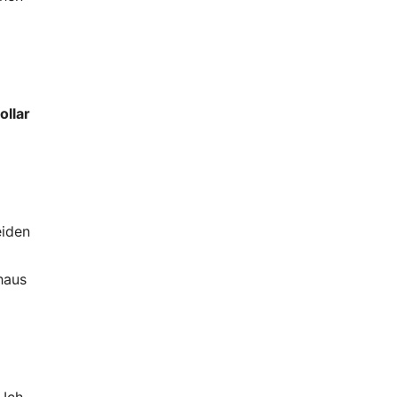
ollar
eiden
haus