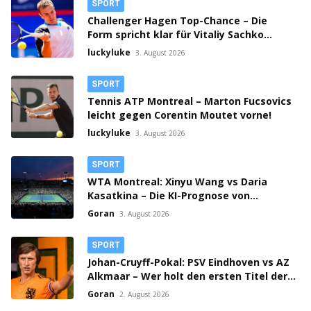
SPORT
Challenger Hagen Top-Chance – Die
Form spricht klar für Vitaliy Sachko
gegen Lorenzo Guistino!
luckyluke
3. August 2026
SPORT
Tennis ATP Montreal – Marton Fucsovics
leicht gegen Corentin Moutet vorne!
luckyluke
3. August 2026
SPORT
WTA Montreal: Xinyu Wang vs Daria
Kasatkina – Die KI-Prognose von
ChatGPT!
Goran
3. August 2026
SPORT
Johan-Cruyff-Pokal: PSV Eindhoven vs AZ
Alkmaar – Wer holt den ersten Titel der
Saison?
Goran
2. August 2026