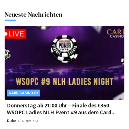
Neueste Nachrichten
CARD CASINO SK
Donnerstag ab 21:00 Uhr – Finale des €350
WSOPC Ladies NLH Event #9 aus dem Card
Casino SK!
Duke
6. August 2026