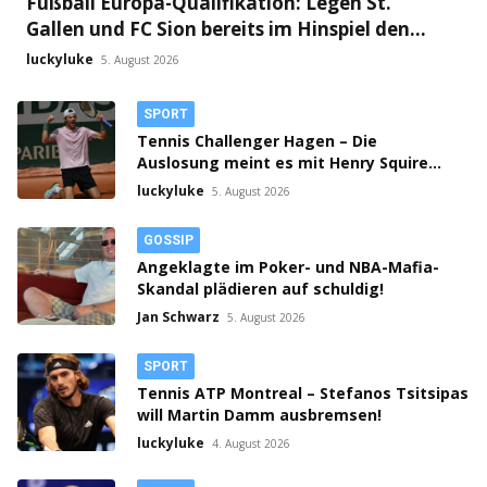
Fußball Europa-Qualifikation: Legen St.
Gallen und FC Sion bereits im Hinspiel den
Grundstein fürs Weiterkommen?
luckyluke
5. August 2026
SPORT
Tennis Challenger Hagen – Die
Auslosung meint es mit Henry Squire
gut!
luckyluke
5. August 2026
GOSSIP
Angeklagte im Poker- und NBA-Mafia-
Skandal plädieren auf schuldig!
Jan Schwarz
5. August 2026
SPORT
Tennis ATP Montreal – Stefanos Tsitsipas
will Martin Damm ausbremsen!
luckyluke
4. August 2026