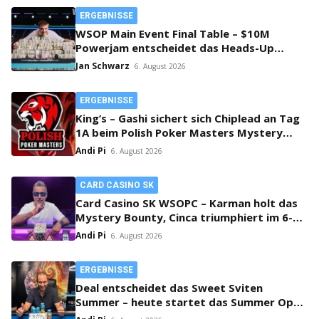
ERGEBNISSE
WSOP Main Event Final Table – $10M
Powerjam entscheidet das Heads-Up
zwischen Jumalon und Saaskilahti!
Jan Schwarz
6. August 2026
ERGEBNISSE
King’s – Gashi sichert sich Chiplead an Tag
1A beim Polish Poker Masters Mystery
Bounty!
Andi Pi
6. August 2026
CARD CASINO SK
Card Casino SK WSOPC – Karman holt das
Mystery Bounty, Cinca triumphiert im 6-
Max!
Andi Pi
6. August 2026
ERGEBNISSE
Deal entscheidet das Sweet Sviten
Summer – heute startet das Summer Open
Bounty!