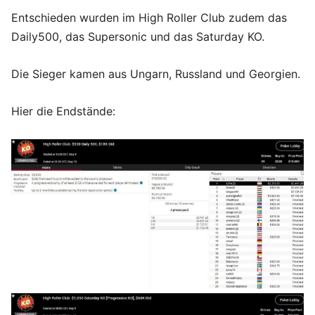
Entschieden wurden im High Roller Club zudem das
Daily500, das Supersonic und das Saturday KO.
Die Sieger kamen aus Ungarn, Russland und Georgien.
Hier die Endstände: