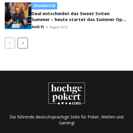
ERGEBNISSE
Deal entscheidet das Sweet Sviten
Summer – heute startet das Summer Open
Bounty!
Andi Pi
6. August 2026
Die führende deutschsprachige Seite für Poker, Wetten und
Gaming!