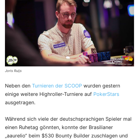
Joris Ruijs
Neben den
Turnieren der SCOOP
wurden gestern
einige weitere Highroller-Turniere auf
PokerStars
ausgetragen.
Während sich viele der deutschsprachigen Spieler mal
einen Ruhetag gönnten, konnte der Brasilianer
„aaurelio“ beim $530 Bounty Builder zuschlagen und