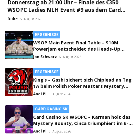
Donnerstag ab 21:00 Uhr – Finale des €350
WSOPC Ladies NLH Event #9 aus dem Card
Casino SK!
Duke
6. August 2026
ERGEBNISSE
WSOP Main Event Final Table – $10M
Powerjam entscheidet das Heads-Up
zwischen Jumalon und Saaskilahti!
Jan Schwarz
6. August 2026
ERGEBNISSE
King’s – Gashi sichert sich Chiplead an Tag
1A beim Polish Poker Masters Mystery
Bounty!
Andi Pi
6. August 2026
CARD CASINO SK
Card Casino SK WSOPC – Karman holt das
Mystery Bounty, Cinca triumphiert im 6-
Max!
Andi Pi
6. August 2026