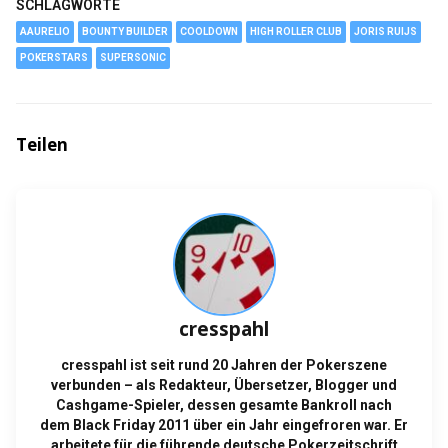
SCHLAGWORTE
AAURELIO
BOUNTY BUILDER
COOLDOWN
HIGH ROLLER CLUB
JORIS RUIJS
POKERSTARS
SUPERSONIC
Teilen
cresspahl
cresspahl ist seit rund 20 Jahren der Pokerszene
verbunden – als Redakteur, Übersetzer, Blogger und
Cashgame-Spieler, dessen gesamte Bankroll nach
dem Black Friday 2011 über ein Jahr eingefroren war. Er
arbeitete für die führende deutsche Pokerzeitschrift