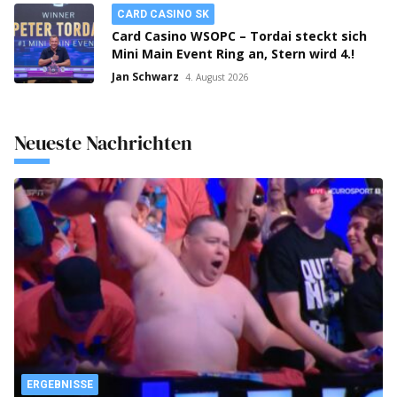
CARD CASINO SK
Card Casino WSOPC – Tordai steckt sich
Mini Main Event Ring an, Stern wird 4.!
Jan Schwarz
4. August 2026
Neueste Nachrichten
ERGEBNISSE