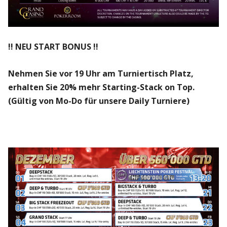
!! NEU START BONUS !!
Nehmen Sie vor 19 Uhr am Turniertisch Platz,
erhalten Sie 20% mehr Starting-Stack on Top.
(Gültig von Mo-Do für unsere Daily Turniere)