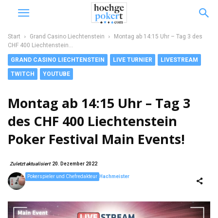
Start
Grand Casino Liechtenstein
Montag ab 14:15 Uhr – Tag 3 des
CHF 400 Liechtenstein...
GRAND CASINO LIECHTENSTEIN
LIVE TURNIER
LIVESTREAM
TWITCH
YOUTUBE
Montag ab 14:15 Uhr – Tag 3
des CHF 400 Liechtenstein
Poker Festival Main Events!
Zuletzt aktualisiert
20. Dezember 2022
Pokerspieler und Chefredakteur
Hachmeister