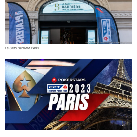
Le Club Barriere Paris