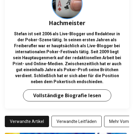
Hachmeister
Stefan ist seit 2006 als Live-Blogger und Redakteur in
der Poker-Szene tätig. In seinen ersten Jahren als
Freiberufler war er hauptsächlich als Live-Blogger bei
internationalen Poker-Festivals tätig. Seit 2009 liegt
sein Hauptaugenmerk auf der redaktionellen Arbeit bei
Print- und Online-Medien. Zwischenzeitlich hat er auch
gut eineinhalb Jahre als Poker-Profi seine Brötchen
verdient. Schließlich hat er sich aber für die Position
neben dem Pokertisch endschieden.
Vollständige Biografie lesen
Verwandte Artikel
Verwandte Leitfäden
Mehr Vom Au