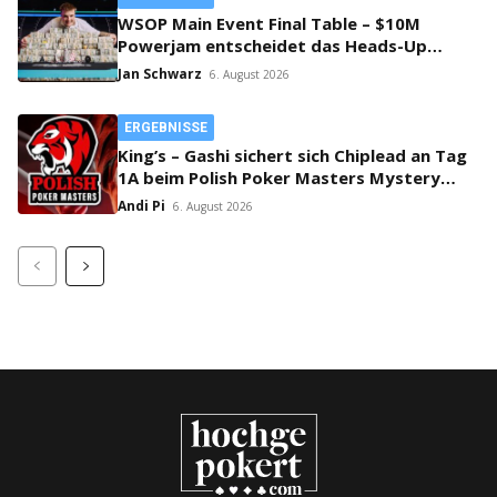
WSOP Main Event Final Table – $10M
Powerjam entscheidet das Heads-Up
zwischen Jumalon und Saaskilahti!
Jan Schwarz
6. August 2026
ERGEBNISSE
King’s – Gashi sichert sich Chiplead an Tag
1A beim Polish Poker Masters Mystery
Bounty!
Andi Pi
6. August 2026