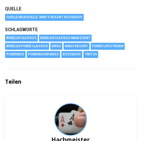
QUELLE
QUELLE/BILDQUELLE: KING'S RESORT ROZVADOV
SCHLAGWORTE
BENELUX CLASSICS
BENELUX CLASSICS MAIN EVENT
BENELUX POKER CLASSICS
KINGS
KINGS RESORT
POKER LIVESTREAM
POKERREIS
POKERROOM KINGS
ROZVADOV
TWITCH
Teilen
Hachmeister