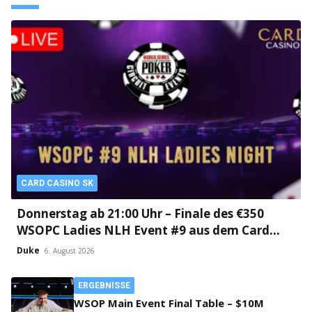
CARD CASINO SK
Donnerstag ab 21:00 Uhr – Finale des €350
WSOPC Ladies NLH Event #9 aus dem Card
Casino SK!
Duke
6. August 2026
ERGEBNISSE
WSOP Main Event Final Table – $10M