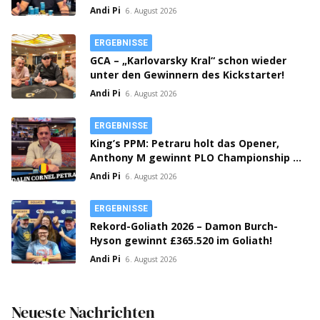
Open Bounty!
Andi Pi
6. August 2026
ERGEBNISSE
GCA – „Karlovarsky Kral“ schon wieder
unter den Gewinnern des Kickstarter!
Andi Pi
6. August 2026
ERGEBNISSE
King’s PPM: Petraru holt das Opener,
Anthony M gewinnt PLO Championship –
Prag spielt Flight 1C Million Crown!
Andi Pi
6. August 2026
ERGEBNISSE
Rekord-Goliath 2026 – Damon Burch-
Hyson gewinnt £365.520 im Goliath!
Andi Pi
6. August 2026
Neueste Nachrichten