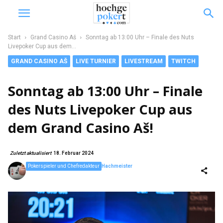
Start
Grand Casino Aš
Sonntag ab 13:00 Uhr – Finale des Nuts
Livepoker Cup aus dem...
GRAND CASINO AŠ
LIVE TURNIER
LIVESTREAM
TWITCH
Sonntag ab 13:00 Uhr – Finale
des Nuts Livepoker Cup aus
dem Grand Casino Aš!
Zuletzt aktualisiert
18. Februar 2024
Pokerspieler und Chefredakteur
Hachmeister