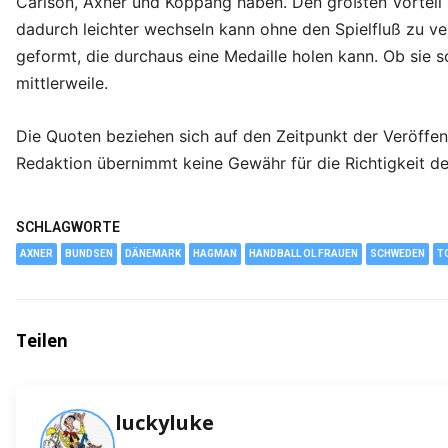
Carlson, Axner und Koppang haben. Den größten Vorteil s
dadurch leichter wechseln kann ohne den Spielfluß zu ve
geformt, die durchaus eine Medaille holen kann. Ob sie s
mittlerweile.
Die Quoten beziehen sich auf den Zeitpunkt der Veröffe
Redaktion übernimmt keine Gewähr für die Richtigkeit d
SCHLAGWORTE
AXNER
BUNDSEN
DÄNEMARK
HAGMAN
HANDBALL OL FRAUEN
SCHWEDEN
T
Teilen
luckyluke