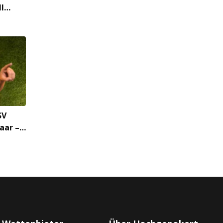
ll
msen!
SV
aar –
itel