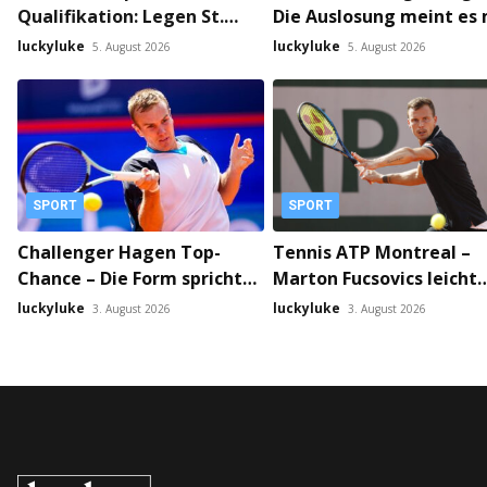
Qualifikation: Legen St.
Die Auslosung meint es 
Gallen und FC Sion bereits
Henry Squire gut!
luckyluke
luckyluke
5. August 2026
5. August 2026
im Hinspiel den Grundstein
fürs Weiterkommen?
SPORT
SPORT
Challenger Hagen Top-
Tennis ATP Montreal –
Chance – Die Form spricht
Marton Fucsovics leicht
klar für Vitaliy Sachko
gegen Corentin Moutet
luckyluke
luckyluke
3. August 2026
3. August 2026
gegen Lorenzo Guistino!
vorne!