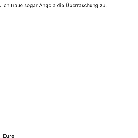
el. Ich traue sogar Angola die Überraschung zu.
- Euro