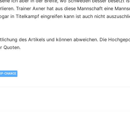
ehe ich aber in der Breite, wo Schweden besser besetzt is
rlieren. Trainer Axner hat aus diese Mannschaft eine Manns
ogar in Titelkampf eingreifen kann ist auch nicht auszuschl
ntlichung des Artikels und können abweichen. Die Hochgep
er Quoten.
OP-CHANCE