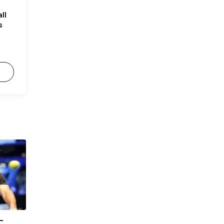
ll
s
–