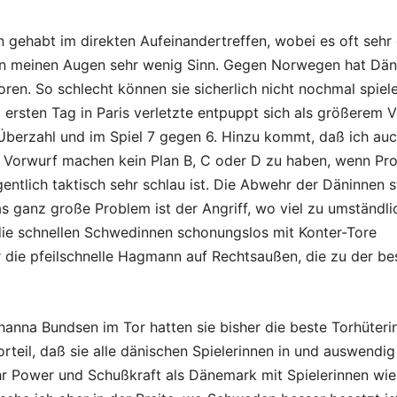
 gehabt im direkten Aufeinandertreffen, wobei es oft sehr
t in meinen Augen sehr wenig Sinn. Gegen Norwegen hat Dä
en. So schlecht können sie sicherlich nicht nochmal spiele
 ersten Tag in Paris verletzte entpuppt sich als größerem V
im Überzahl und im Spiel 7 gegen 6. Hinzu kommt, daß ich au
n Vorwurf machen kein Plan B, C oder D zu haben, wenn Pr
entlich taktisch sehr schlau ist. Die Abwehr der Däninnen s
s ganz große Problem ist der Angriff, wo viel zu umständli
n die schnellen Schwedinnen schonungslos mit Konter-Tore
r die pfeilschnelle Hagmann auf Rechtsaußen, die zu der be
anna Bundsen im Tor hatten sie bisher die beste Torhüteri
rteil, daß sie alle dänischen Spielerinnen in und auswendig
r Power und Schußkraft als Dänemark mit Spielerinnen wie