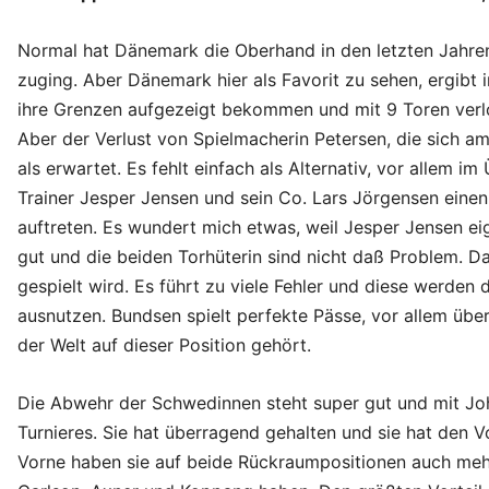
Normal hat Dänemark die Oberhand in den letzten Jahren
zuging. Aber Dänemark hier als Favorit zu sehen, ergib
ihre Grenzen aufgezeigt bekommen und mit 9 Toren verlor
Aber der Verlust von Spielmacherin Petersen, die sich am
als erwartet. Es fehlt einfach als Alternativ, vor allem 
Trainer Jesper Jensen und sein Co. Lars Jörgensen eine
auftreten. Es wundert mich etwas, weil Jesper Jensen eig
gut und die beiden Torhüterin sind nicht daß Problem. Da
gespielt wird. Es führt zu viele Fehler und diese werde
ausnutzen. Bundsen spielt perfekte Pässe, vor allem übe
der Welt auf dieser Position gehört.
Die Abwehr der Schwedinnen steht super gut und mit Joh
Turnieres. Sie hat überragend gehalten und sie hat den Vo
Vorne haben sie auf beide Rückraumpositionen auch meh