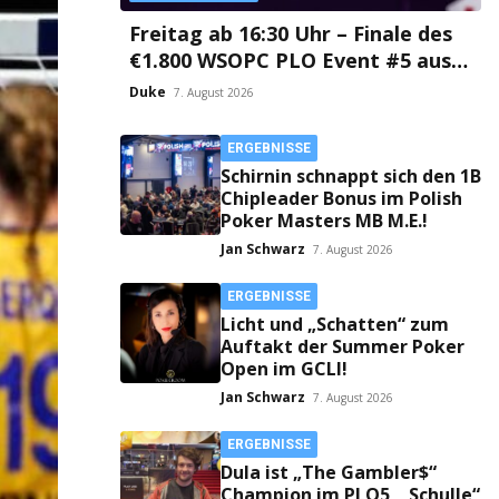
Freitag ab 16:30 Uhr – Finale des
€1.800 WSOPC PLO Event #5 aus
dem Card Casino SK!
Duke
7. August 2026
ERGEBNISSE
Schirnin schnappt sich den 1B
Chipleader Bonus im Polish
Poker Masters MB M.E.!
Jan Schwarz
7. August 2026
ERGEBNISSE
Licht und „Schatten“ zum
Auftakt der Summer Poker
Open im GCLI!
Jan Schwarz
7. August 2026
ERGEBNISSE
Dula ist „The Gambler$“
Champion im PLO5, „Schulle“