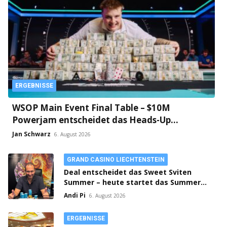
ERGEBNISSE
WSOP Main Event Final Table – $10M
Powerjam entscheidet das Heads-Up
zwischen Jumalon und Saaskilahti!
Jan Schwarz
6. August 2026
GRAND CASINO LIECHTENSTEIN
Deal entscheidet das Sweet Sviten
Summer – heute startet das Summer
Open Bounty
Andi Pi
6. August 2026
ERGEBNISSE