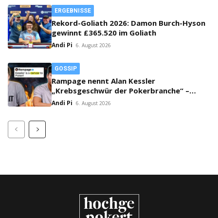
ERGEBNISSE
Rekord-Goliath 2026: Damon Burch-Hyson
gewinnt £365.520 im Goliath
Andi Pi
6. August 2026
GOSSIP
Rampage nennt Alan Kessler
„Krebsgeschwür der Pokerbranche“ –
Streit auf X eskaliert!
Andi Pi
6. August 2026