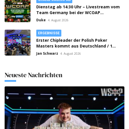
Dienstag ab 14:30 Uhr – Livestream vom
Team Germany bei der WCOAP
Manchester 2026!
Duke
4. August 2026
ERGEBNISSE
Erster Chipleader der Polish Poker
Masters kommt aus Deutschland / 1
Million Crown Series in Prag gestartet!
Jan Schwarz
4. August 2026
Neueste Nachrichten