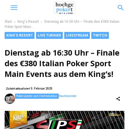
Start
King's Resort
Dienstag ab 16:30 Uhr – Finale des €380 Italian
Poker Sport Main...
KING'S RESORT
LIVE TURNIER
LIVESTREAM
TWITCH
Dienstag ab 16:30 Uhr – Finale
des €380 Italian Poker Sport
Main Events aus dem King’s!
Zuletzt aktualisiert
5. Februar 2025
Pokerspieler und Chefredakteur
Hachmeister