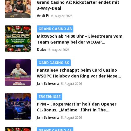
Grand Casino Aš: Kickstarter endet mit
3-Way-Deal
Andi Pi
6. August 2026
GRAND CASINO AŠ
Mittwoch ab 14:00 Uhr – Livestream vom
Team Germany bei der WCOAP
Manchester 2026!
Duke
5. August 2026
CARD CASINO SK
Pantaleev schnappt beim Card Casino
WSOPC Holubov den Ring vor der Nase
weg! 3-fach Action in Samorin!
Jan Schwarz
5. August 2026
ERGEBNISSE
PPM – „RogerMartin“ holt den Opener
CL-Bonus, „Ma5imo“ führt in The
Gamblers PLO Championship!
Jan Schwarz
5. August 2026
GRAND CASINO AŠ