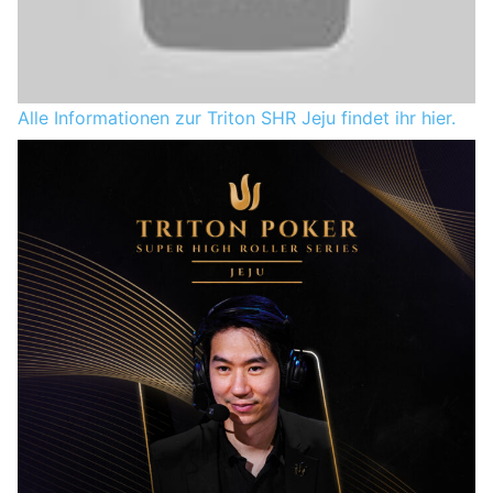
Alle Informationen zur Triton SHR Jeju findet ihr hier.