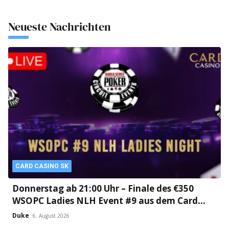
Neueste Nachrichten
CARD CASINO SK
Donnerstag ab 21:00 Uhr – Finale des €350
WSOPC Ladies NLH Event #9 aus dem Card
Casino SK!
Duke
6. August 2026