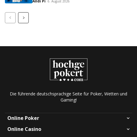
Andi Pi
6. August 2026
Die führende deutschsprachige Seite für Poker, Wetten und
Gaming!
Online Poker
Online Casino