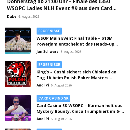
Donnerstag ab 21:00 Uhr – Finale des €350
WSOPC Ladies NLH Event #9 aus dem Card
Casino SK!
Duke
6. August 2026
ERGEBNISSE
WSOP Main Event Final Table – $10M
Powerjam entscheidet das Heads-Up
zwischen Jumalon und Saaskilahti!
Jan Schwarz
6. August 2026
ERGEBNISSE
King’s – Gashi sichert sich Chiplead an
Tag 1A beim Polish Poker Masters
Mystery Bounty!
Andi Pi
6. August 2026
CARD CASINO SK
Card Casino SK WSOPC – Karman holt das
Mystery Bounty, Cinca triumphiert im 6-
Max!
Andi Pi
6. August 2026