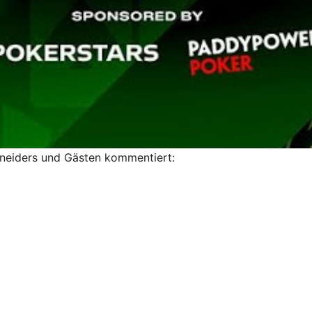
hneiders und Gästen kommentiert: