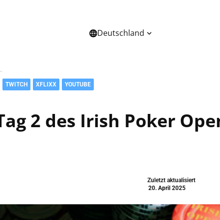
Deutschland
HANNEL
ÜBER UNS
.
TWITCH
XFLIXX
YOUTUBE
Tag 2 des Irish Poker Ope
Zuletzt aktualisiert
20. April 2025