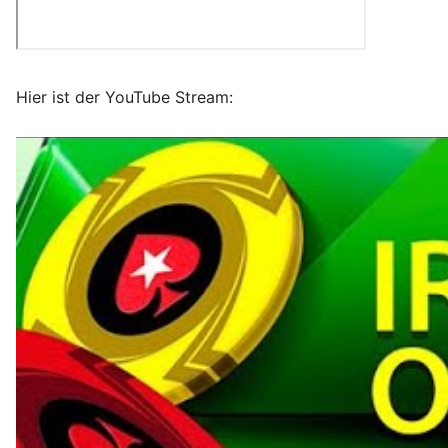
Hier ist der YouTube Stream: