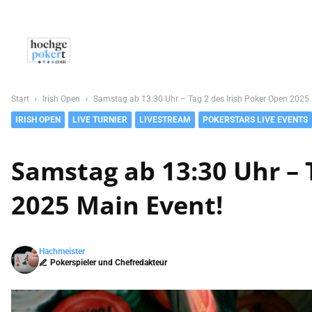
NEWS
POKER
CASINO
SPORT
C
Start
Irish Open
Samstag ab 13:30 Uhr – Tag 2 des Irish Poker Open 2025..
IRISH OPEN
LIVE TURNIER
LIVESTREAM
POKERSTARS LIVE EVENTS
Samstag ab 13:30 Uhr – 
2025 Main Event!
Hachmeister
Pokerspieler und Chefredakteur