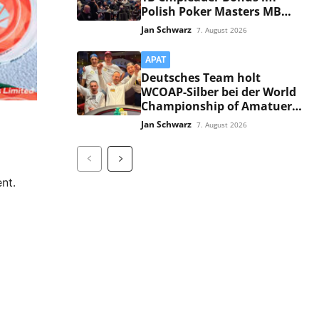
Polish Poker Masters MB
M.E.!
Jan Schwarz
7. August 2026
APAT
Deutsches Team holt
WCOAP-Silber bei der World
Championship of Amatuer
Poker!
Jan Schwarz
7. August 2026
nt.