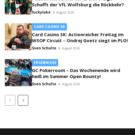
Schafft der VfL Wolfsburg die Rückkehr?
luckyluke
8. August 2026
CARD CASINO SK
Card Casino SK: Actionreicher Freitag im
WSOP Circuit – Ondrej Goetz siegt im PLO!
Sven Schulte
8. August 2026
ERGEBNISSE
GC Pokerroom – Das Wochenende wird
heiß im Summer Open Bounty!
Sven Schulte
8. August 2026