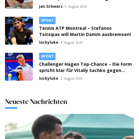
Jan Schwarz
5. August 2026
SPORT
Tennis ATP Montreal – Stefanos
Tsitsipas will Martin Damm ausbremsen!
luckyluke
4. August 2026
SPORT
Challenger Hagen Top-Chance – Die Form
spricht klar für Vitaliy Sachko gegen
Lorenzo Guistino!
luckyluke
3. August 2026
Neueste Nachrichten