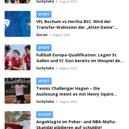
luckyluke
8. August 2026
SPORT
VFL Bochum vs Hertha BSC: Wird der
Transfer-Wahnsinn der „Alten Dame“
zum Verhängnis?
Goran
7. August 2026
SPORT
Fußball Europa-Qualifikation: Legen St.
Gallen und FC Sion bereits im Hinspiel den
Grundstein fürs Weiterkommen?
luckyluke
5. August 2026
SPORT
Tennis Challenger Hagen – Die
Auslosung meint es mit Henry Squire
gut!
luckyluke
5. August 2026
GOSSIP
Angeklagte im Poker- und NBA-Mafia-
Skandal plädieren auf schuldig!