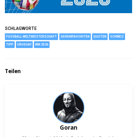
SCHLAGWORTE
FUSSBALL-WELTMEISTERSCHAFT
GEHEIMFAVORITEN
QUOTEN
SCHWEIZ
TIPP
URUGUAY
WM 2026
Teilen
Goran