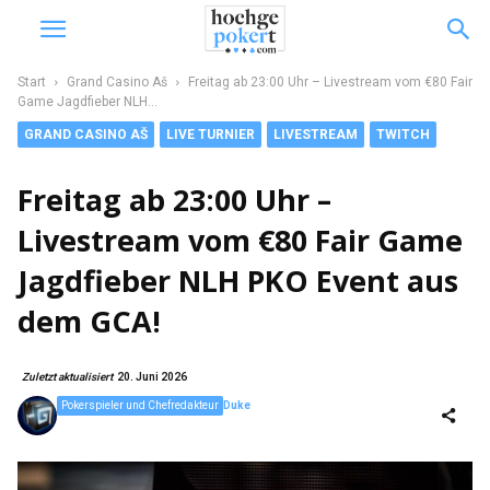
Start
Grand Casino Aš
Freitag ab 23:00 Uhr – Livestream vom €80 Fair
Game Jagdfieber NLH...
GRAND CASINO AŠ
LIVE TURNIER
LIVESTREAM
TWITCH
Freitag ab 23:00 Uhr –
Livestream vom €80 Fair Game
Jagdfieber NLH PKO Event aus
dem GCA!
Zuletzt aktualisiert
20. Juni 2026
Pokerspieler und Chefredakteur
Duke