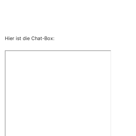
Hier ist die Chat-Box: