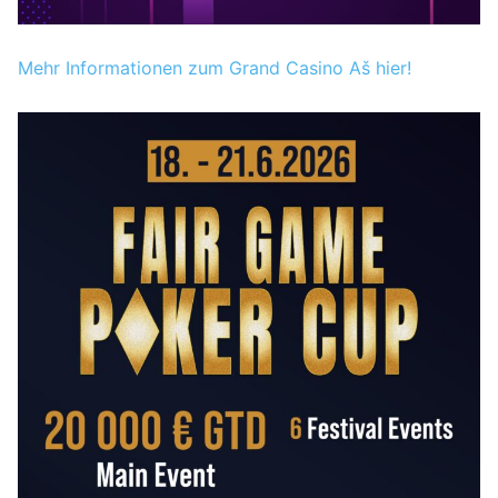
Mehr Informationen zum Grand Casino Aš hier!