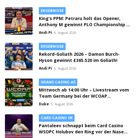
ERGEBNISSE
King’s PPM: Petraru holt das Opener,
Anthony M gewinnt PLO Championship –
Prag spielt Flight 1C Million Crown!
Andi Pi
6. August 2026
ERGEBNISSE
Rekord-Goliath 2026 – Damon Burch-
Hyson gewinnt £365.520 im Goliath!
Andi Pi
6. August 2026
GRAND CASINO AŠ
Mittwoch ab 14:00 Uhr – Livestream vom
Team Germany bei der WCOAP
Manchester 2026!
Duke
5. August 2026
CARD CASINO SK
Pantaleev schnappt beim Card Casino
WSOPC Holubov den Ring vor der Nase
weg! 3-fach Action in Samorin!