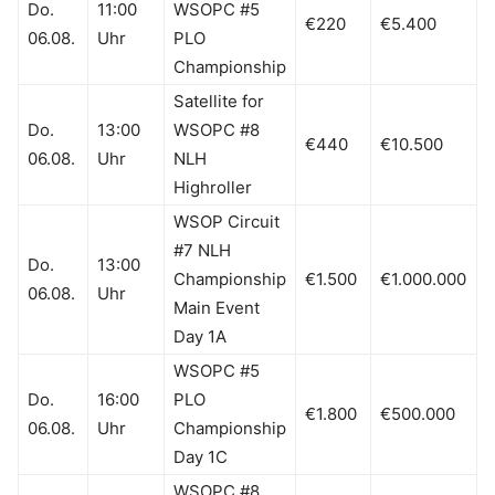
Do.
11:00
WSOPC #5
€220
€5.400
06.08.
Uhr
PLO
Championship
Satellite for
Do.
13:00
WSOPC #8
€440
€10.500
06.08.
Uhr
NLH
Highroller
WSOP Circuit
#7 NLH
Do.
13:00
Championship
€1.500
€1.000.000
06.08.
Uhr
Main Event
Day 1A
WSOPC #5
Do.
16:00
PLO
€1.800
€500.000
06.08.
Uhr
Championship
Day 1C
WSOPC #8