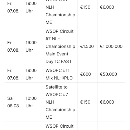
Fr.
19:00
NLH
€150
€6.000
07.08.
Uhr
Championship
ME
WSOP Circuit
#7 NLH
Fr.
19:00
Championship
€1.500
€1.000.000
07.08.
Uhr
Main Event
Day 1C FAST
Fr.
19:00
WSOPC #11
€600
€50.000
07.08.
Uhr
Mix NLH/PLO
Satellite to
WSOPC #7
Sa.
10:00
NLH
€150
€6.000
08.08.
Uhr
Championship
ME
WSOP Circuit