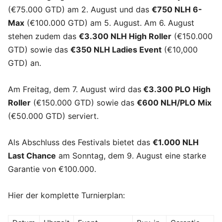
(€75.000 GTD) am 2. August und das
€750 NLH 6-
Max
(€100.000 GTD) am 5. August. Am 6. August
stehen zudem das
€3.300 NLH High Roller
(€150.000
GTD) sowie das
€350 NLH Ladies Event
(€10,000
GTD) an.
Am Freitag, dem 7. August wird das
€3.300 PLO High
Roller
(€150.000 GTD) sowie das
€600 NLH/PLO Mix
(€50.000 GTD) serviert.
Als Abschluss des Festivals bietet das
€1.000 NLH
Last Chance
am Sonntag, dem 9. August eine starke
Garantie von €100.000.
Hier der komplette Turnierplan: