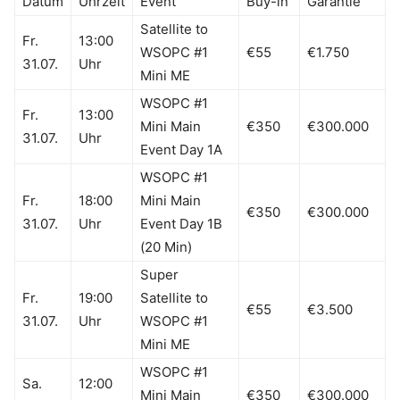
Datum
Uhrzeit
Event
Buy-in
Garantie
Satellite to
Fr.
13:00
WSOPC #1
€55
€1.750
31.07.
Uhr
Mini ME
WSOPC #1
Fr.
13:00
Mini Main
€350
€300.000
31.07.
Uhr
Event Day 1A
WSOPC #1
Fr.
18:00
Mini Main
€350
€300.000
31.07.
Uhr
Event Day 1B
(20 Min)
Super
Fr.
19:00
Satellite to
€55
€3.500
31.07.
Uhr
WSOPC #1
Mini ME
WSOPC #1
Sa.
12:00
Mini Main
€350
€300.000