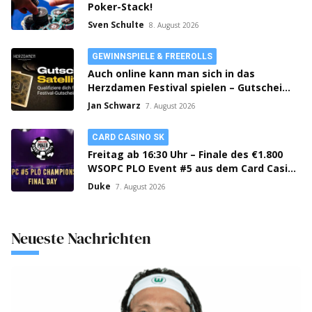
Poker-Stack!
Sven Schulte
8. August 2026
GEWINNSPIELE & FREEROLLS
Auch online kann man sich in das
Herzdamen Festival spielen – Gutschein-
Satellites laufen auf bwin Poker!
Jan Schwarz
7. August 2026
CARD CASINO SK
Freitag ab 16:30 Uhr – Finale des €1.800
WSOPC PLO Event #5 aus dem Card Casino
SK!
Duke
7. August 2026
Neueste Nachrichten