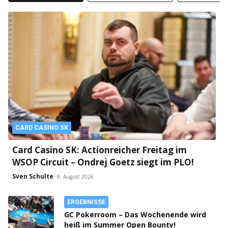
CARD CASINO SK
Card Casino SK: Actionreicher Freitag im
WSOP Circuit – Ondrej Goetz siegt im PLO!
Sven Schulte
8. August 2026
ERGEBNISSE
GC Pokerroom – Das Wochenende wird
heiß im Summer Open Bounty!