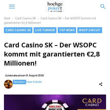
Start
Card Casino SK
Card Casino SK – Der WSOPC kommt mit
garantierten €2,8 Millionen!
CARD CASINO SK
LIVE TURNIER
TOP NEWS
WSOP CIRCUIT
Card Casino SK – Der WSOPC
kommt mit garantierten €2,8
Millionen!
Zuletzt aktualisiert
8. August 2026
Redakteur
Sven Schulte