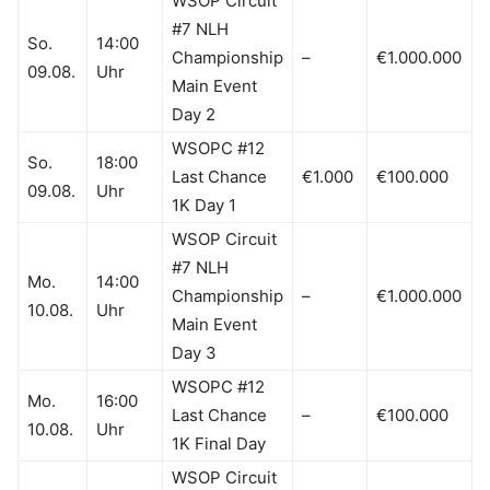
WSOP Circuit
#7 NLH
So.
14:00
Championship
–
€1.000.000
09.08.
Uhr
Main Event
Day 2
WSOPC #12
So.
18:00
Last Chance
€1.000
€100.000
09.08.
Uhr
1K Day 1
WSOP Circuit
#7 NLH
Mo.
14:00
Championship
–
€1.000.000
10.08.
Uhr
Main Event
Day 3
WSOPC #12
Mo.
16:00
Last Chance
–
€100.000
10.08.
Uhr
1K Final Day
WSOP Circuit