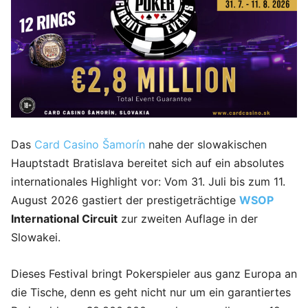
Das
Card Casino Šamorín
nahe der slowakischen
Hauptstadt Bratislava bereitet sich auf ein absolutes
internationales Highlight vor: Vom 31. Juli bis zum 11.
August 2026 gastiert der prestigeträchtige
WSOP
International Circuit
zur zweiten Auflage in der
Slowakei.
Dieses Festival bringt Pokerspieler aus ganz Europa an
die Tische, denn es geht nicht nur um ein garantiertes