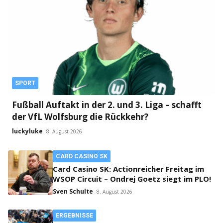
SPORT
Fußball Auftakt in der 2. und 3. Liga – schafft
der VfL Wolfsburg die Rückkehr?
luckyluke
8. August 2026
CARD CASINO SK
Card Casino SK: Actionreicher Freitag im
WSOP Circuit – Ondrej Goetz siegt im PLO!
Sven Schulte
8. August 2026
ERGEBNISSE