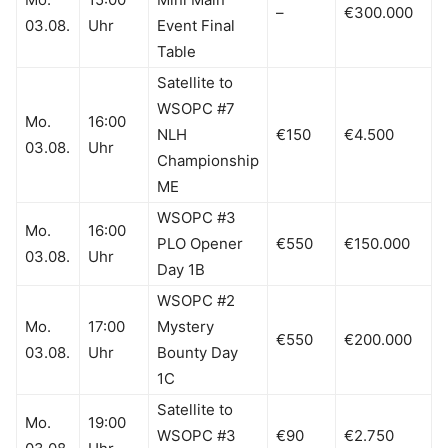
–
€300.000
03.08.
Uhr
Event Final
Table
Satellite to
WSOPC #7
Mo.
16:00
NLH
€150
€4.500
03.08.
Uhr
Championship
ME
WSOPC #3
Mo.
16:00
PLO Opener
€550
€150.000
03.08.
Uhr
Day 1B
WSOPC #2
Mo.
17:00
Mystery
€550
€200.000
03.08.
Uhr
Bounty Day
1C
Satellite to
Mo.
19:00
WSOPC #3
€90
€2.750