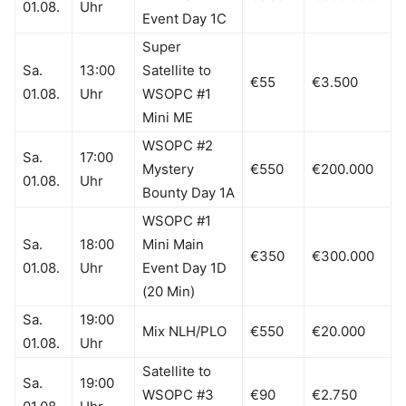
01.08.
Uhr
Event Day 1C
Super
Sa.
13:00
Satellite to
€55
€3.500
01.08.
Uhr
WSOPC #1
Mini ME
WSOPC #2
Sa.
17:00
Mystery
€550
€200.000
01.08.
Uhr
Bounty Day 1A
WSOPC #1
Sa.
18:00
Mini Main
€350
€300.000
01.08.
Uhr
Event Day 1D
(20 Min)
Sa.
19:00
Mix NLH/PLO
€550
€20.000
01.08.
Uhr
Satellite to
Sa.
19:00
WSOPC #3
€90
€2.750