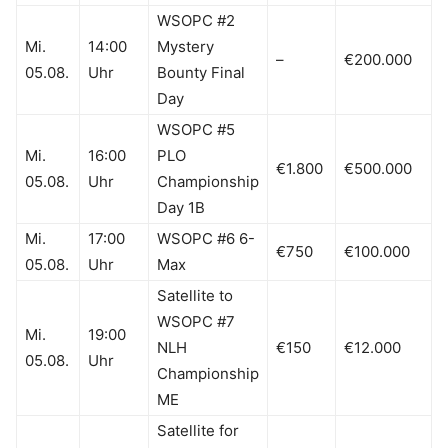
WSOPC #2
Mi.
14:00
Mystery
–
€200.000
05.08.
Uhr
Bounty Final
Day
WSOPC #5
Mi.
16:00
PLO
€1.800
€500.000
05.08.
Uhr
Championship
Day 1B
Mi.
17:00
WSOPC #6 6-
€750
€100.000
05.08.
Uhr
Max
Satellite to
WSOPC #7
Mi.
19:00
NLH
€150
€12.000
05.08.
Uhr
Championship
ME
Satellite for