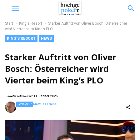
Start
King's Resort
Starker Auftritt von Oliver Bosch: Österreicher
wird Vierter beim King’s PLO
KING'S RESORT
NEWS
Starker Auftritt von Oliver
Bosch: Österreicher wird
Vierter beim King’s PLO
Zuletzt aktualisiert
11. Jänner 2026
Redakteur
Matthias Friess