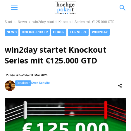
Start
News
win2day startet Knockout Series mit €125.000 GTD
NEWS
ONLINE-POKER
POKER
TURNIERE
WIN2DAY
win2day startet Knockout
Series mit €125.000 GTD
Zuletzt aktualisiert
8. Mai 2026
Redakteur
Sven Schulte