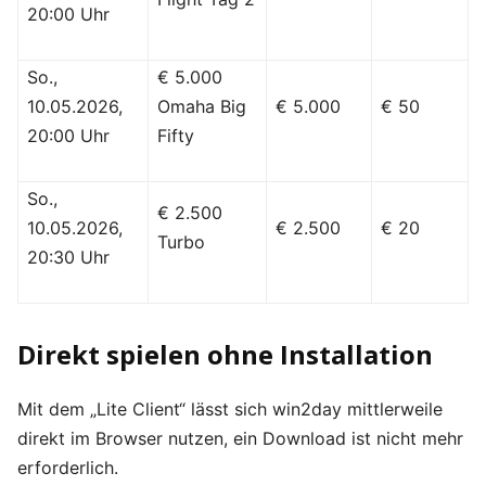
20:00 Uhr
So.,
€ 5.000
10.05.2026,
Omaha Big
€ 5.000
€ 50
20:00 Uhr
Fifty
So.,
€ 2.500
10.05.2026,
€ 2.500
€ 20
Turbo
20:30 Uhr
Direkt spielen ohne Installation
Mit dem „Lite Client“ lässt sich win2day mittlerweile
direkt im Browser nutzen, ein Download ist nicht mehr
erforderlich.