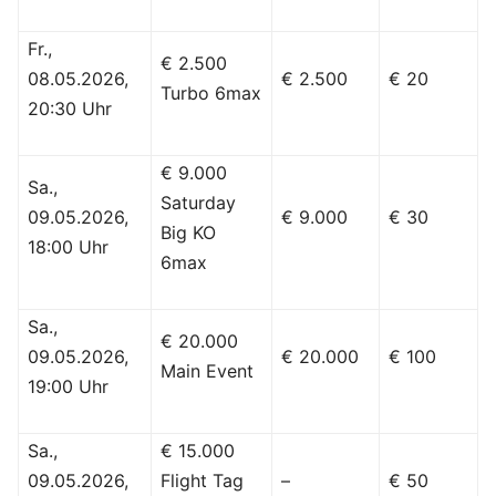
Fr.,
€ 2.500
08.05.2026,
€ 2.500
€ 20
Turbo 6max
20:30 Uhr
€ 9.000
Sa.,
Saturday
09.05.2026,
€ 9.000
€ 30
Big KO
18:00 Uhr
6max
Sa.,
€ 20.000
09.05.2026,
€ 20.000
€ 100
Main Event
19:00 Uhr
Sa.,
€ 15.000
09.05.2026,
Flight Tag
–
€ 50