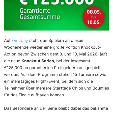
Auf
win2day
steht den Spielern an diesem
Wochenende wieder eine große Portion Knockout-
Action bevor. Zwischen dem 8. und 10. Mai 2026 läuft
die neue
Knockout Series
, bei der insgesamt
€125.000 an garantierten Preisgeldern ausgespielt
werden. Auf dem Programm stehen 15 Turniere sowie
ein mehrtägiges Flight-Event, bei dem sich die
Teilnehmer über mehrere Starttage Chips und Bounties
für das Finale aufbauen können.
Das Besondere an der Serie bleibt dabei das bekannte