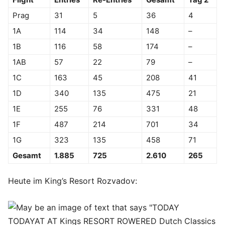
Prag
31
5
36
4
1A
114
34
148
–
1B
116
58
174
–
1AB
57
22
79
–
1C
163
45
208
41
1D
340
135
475
21
1E
255
76
331
48
1F
487
214
701
34
1G
323
135
458
71
Gesamt
1.885
725
2.610
265
Heute im King’s Resort Rozvadov: