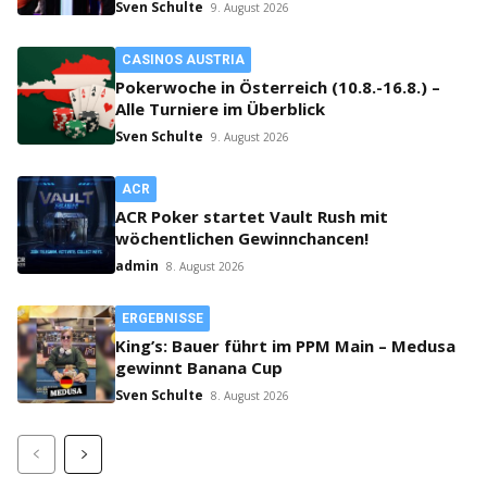
Sven Schulte
9. August 2026
CASINOS AUSTRIA
Pokerwoche in Österreich (10.8.-16.8.) –
Alle Turniere im Überblick
Sven Schulte
9. August 2026
ACR
ACR Poker startet Vault Rush mit
wöchentlichen Gewinnchancen!
admin
8. August 2026
ERGEBNISSE
King’s: Bauer führt im PPM Main – Medusa
gewinnt Banana Cup
Sven Schulte
8. August 2026