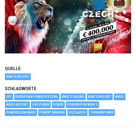
QUELLE
KING'S RESORT
SCHLAGWORTE
EPF
EUROPEAN POKER FESTIVAL
KING’S CASINO
KING’S RESORT
KINGS
KINGS RESORT
LIVE POKER
POKER
POKERROOM KING’S
POKERROOM KINGS
POKERTURNIERE
ROZVADOV
TURNIERPOKER