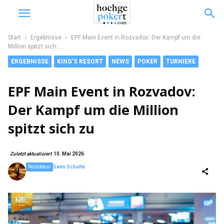
Start
Ergebnisse
EPF Main Event in Rozvadov: Der Kampf um die
Million spitzt sich...
ERGEBNISSE
KING'S RESORT
NEWS
POKER
TURNIERE
EPF Main Event in Rozvadov:
Der Kampf um die Million
spitzt sich zu
Zuletzt aktualisiert
10. Mai 2026
Redakteur
Sven Schulte