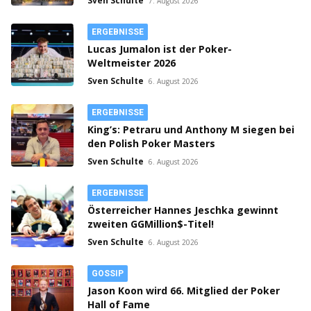
Sven Schulte
7. August 2026
ERGEBNISSE
Lucas Jumalon ist der Poker-
Weltmeister 2026
Sven Schulte
6. August 2026
ERGEBNISSE
King’s: Petraru und Anthony M siegen bei
den Polish Poker Masters
Sven Schulte
6. August 2026
ERGEBNISSE
Österreicher Hannes Jeschka gewinnt
zweiten GGMillion$-Titel!
Sven Schulte
6. August 2026
GOSSIP
Jason Koon wird 66. Mitglied der Poker
Hall of Fame