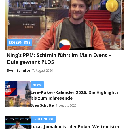
ERGEBNISSE
King’s PPM: Schirnin führt im Main Event –
Dula gewinnt PLO5
Sven Schulte
7. August 2026
NEWS
Live-Poker-Kalender 2026: Die Highlights
bis zum Jahresende
Sven Schulte
7. August 2026
ERGEBNISSE
Lucas Jumalon ist der Poker-Weltmeister