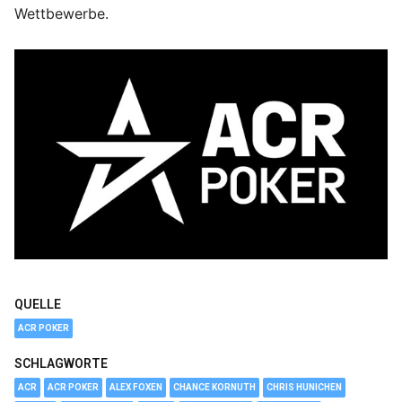
Wettbewerbe.
QUELLE
ACR POKER
SCHLAGWORTE
ACR
ACR POKER
ALEX FOXEN
CHANCE KORNUTH
CHRIS HUNICHEN