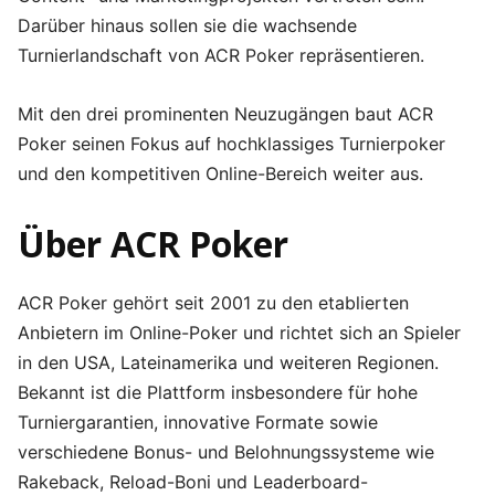
Darüber hinaus sollen sie die wachsende
Turnierlandschaft von ACR Poker repräsentieren.
Mit den drei prominenten Neuzugängen baut ACR
Poker seinen Fokus auf hochklassiges Turnierpoker
und den kompetitiven Online-Bereich weiter aus.
Über ACR Poker
ACR Poker gehört seit 2001 zu den etablierten
Anbietern im Online-Poker und richtet sich an Spieler
in den USA, Lateinamerika und weiteren Regionen.
Bekannt ist die Plattform insbesondere für hohe
Turniergarantien, innovative Formate sowie
verschiedene Bonus- und Belohnungssysteme wie
Rakeback, Reload-Boni und Leaderboard-