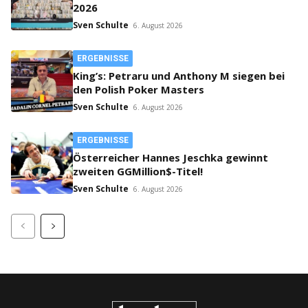
2026
Sven Schulte
6. August 2026
ERGEBNISSE
King’s: Petraru und Anthony M siegen bei
den Polish Poker Masters
Sven Schulte
6. August 2026
ERGEBNISSE
Österreicher Hannes Jeschka gewinnt
zweiten GGMillion$-Titel!
Sven Schulte
6. August 2026