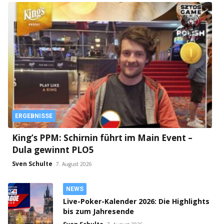
ERGEBNISSE
King’s PPM: Schirnin führt im Main Event –
Dula gewinnt PLO5
Sven Schulte
7. August 2026
NEWS
Live-Poker-Kalender 2026: Die Highlights
bis zum Jahresende