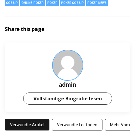
GOSSIP
ONLINE-POKER
POKER
POKER GOSSIP
POKER NEWS
Share this page
admin
Vollständige Biografie lesen
Verwandte Artikel
Verwandte Leitfäden
Mehr Vom Au