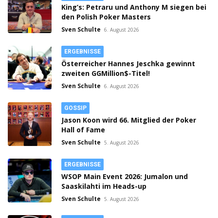
King’s: Petraru und Anthony M siegen bei
den Polish Poker Masters
Sven Schulte
6. August 2026
ERGEBNISSE
Österreicher Hannes Jeschka gewinnt
zweiten GGMillion$-Titel!
Sven Schulte
6. August 2026
GOSSIP
Jason Koon wird 66. Mitglied der Poker
Hall of Fame
Sven Schulte
5. August 2026
ERGEBNISSE
WSOP Main Event 2026: Jumalon und
Saaskilahti im Heads-up
Sven Schulte
5. August 2026