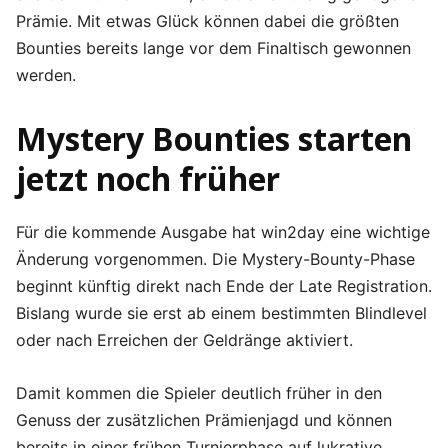
Prämie. Mit etwas Glück können dabei die größten
Bounties bereits lange vor dem Finaltisch gewonnen
werden.
Mystery Bounties starten
jetzt noch früher
Für die kommende Ausgabe hat win2day eine wichtige
Änderung vorgenommen. Die Mystery-Bounty-Phase
beginnt künftig direkt nach Ende der Late Registration.
Bislang wurde sie erst ab einem bestimmten Blindlevel
oder nach Erreichen der Geldränge aktiviert.
Damit kommen die Spieler deutlich früher in den
Genuss der zusätzlichen Prämienjagd und können
bereits in einer frühen Turnierphase auf lukrative