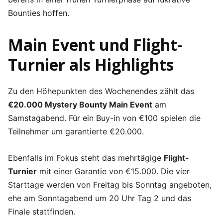
Bounties hoffen.
Main Event und Flight-
Turnier als Highlights
Zu den Höhepunkten des Wochenendes zählt das
€20.000 Mystery Bounty Main Event
am
Samstagabend. Für ein Buy-in von €100 spielen die
Teilnehmer um garantierte €20.000.
Ebenfalls im Fokus steht das mehrtägige
Flight-
Turnier
mit einer Garantie von €15.000. Die vier
Starttage werden von Freitag bis Sonntag angeboten,
ehe am Sonntagabend um 20 Uhr Tag 2 und das
Finale stattfinden.