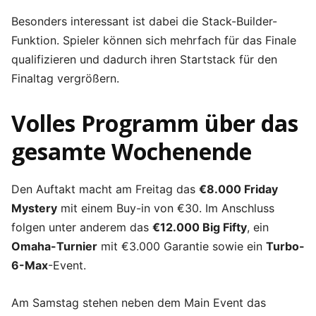
Besonders interessant ist dabei die Stack-Builder-
Funktion. Spieler können sich mehrfach für das Finale
qualifizieren und dadurch ihren Startstack für den
Finaltag vergrößern.
Volles Programm über das
gesamte Wochenende
Den Auftakt macht am Freitag das
€8.000 Friday
Mystery
mit einem Buy-in von €30. Im Anschluss
folgen unter anderem das
€12.000 Big Fifty
, ein
Omaha-Turnier
mit €3.000 Garantie sowie ein
Turbo-
6-Max
-Event.
Am Samstag stehen neben dem Main Event das