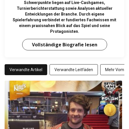
Schwerpunkte liegen auf Live-Cashgames,
Turnierberichterstattung sowie Analysen aktueller
Entwicklungen der Branche. Durch eigene
Spielerfahrung verbindet er fundiertes Fachwissen mit
einem praxisnahen Blick auf das Spiel und seine
Protagonisten.
Vollständige Biografie lesen
Verwandte Artikel
Verwandte Leitfäden
Mehr Vom Au