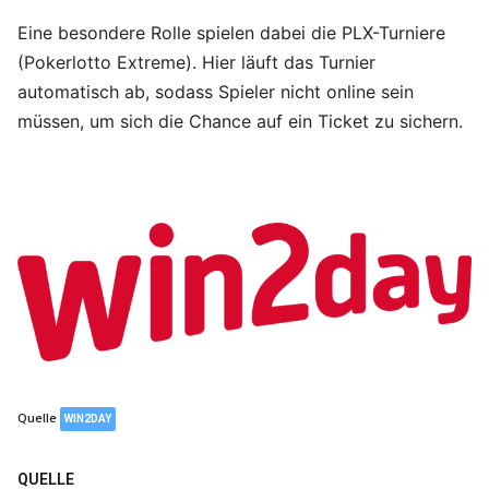
Eine besondere Rolle spielen dabei die PLX-Turniere
(Pokerlotto Extreme). Hier läuft das Turnier
automatisch ab, sodass Spieler nicht online sein
müssen, um sich die Chance auf ein Ticket zu sichern.
Quelle
WIN2DAY
QUELLE