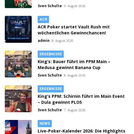
Sven Schulte
9. August 2026
ACR
ACR Poker startet Vault Rush mit
wöchentlichen Gewinnchancen!
admin
8. August 2026
ERGEBNISSE
King’s: Bauer führt im PPM Main –
Medusa gewinnt Banana Cup
Sven Schulte
8. August 2026
ERGEBNISSE
King’s PPM: Schirnin führt im Main Event
– Dula gewinnt PLO5
Sven Schulte
7. August 2026
NEWS
Live-Poker-Kalender 2026: Die Highlights