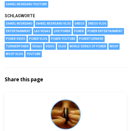
DANIEL NEGREANU YOUTUBE
SCHLAGWORTE
DANIEL NEGREANU
DANIEL NEGREANU VLOG
DNEGS
DNEGS VLOG
ENTERTAINMENT
LAS VEGAS
LIVE POKER
POKER
POKER ENTERTAINMENT
POKER VIDEO
POKER VLOG
POKER YOUTUBE
POKERTURNIERE
TURNIERPOKER
VEGAS
VIDEO
VLOG
WORLD SERIES OF POKER
WSOP
WSOP VLOG
YOUTUBE
Share this page