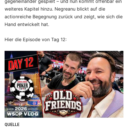
gegeneinander gespielt – und nun kommt offenbar ein
weiteres Kapitel hinzu. Negreanu blickt auf die
actionreiche Begegnung zurück und zeigt, wie sich die
Hand entwickelt hat.
Hier die Episode von Tag 12:
QUELLE