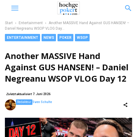
Start
Entertainment
Another MASSIVE Hand Against GUS HANSEN! –
Daniel Negreanu WSOP VLOG Day...
ENTERTAINMENT
NEWS
POKER
WSOP
Another MASSIVE Hand
Against GUS HANSEN! – Daniel
Negreanu WSOP VLOG Day 12
Zuletzt aktualisiert
7. Juni 2026
Redakteur
Sven Schulte