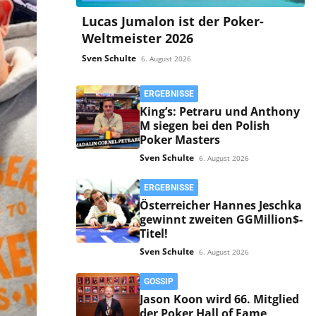
Lucas Jumalon ist der Poker-
Weltmeister 2026
Sven Schulte
6. August 2026
ERGEBNISSE
King’s: Petraru und Anthony
M siegen bei den Polish
Poker Masters
Sven Schulte
6. August 2026
ERGEBNISSE
Österreicher Hannes Jeschka
gewinnt zweiten GGMillion$-
Titel!
Sven Schulte
6. August 2026
GOSSIP
Jason Koon wird 66. Mitglied
der Poker Hall of Fame