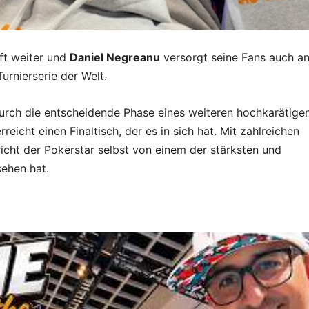
ft weiter und
Daniel Negreanu
versorgt seine Fans auch a
urnierserie der Welt.
durch die entscheidende Phase eines weiteren hochkarätige
reicht einen Finaltisch, der es in sich hat. Mit zahlreichen
ht der Pokerstar selbst von einem der stärksten und
sehen hat.