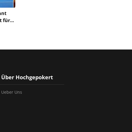
nnt
 für
Über Hochgepokert
Ueber Uns