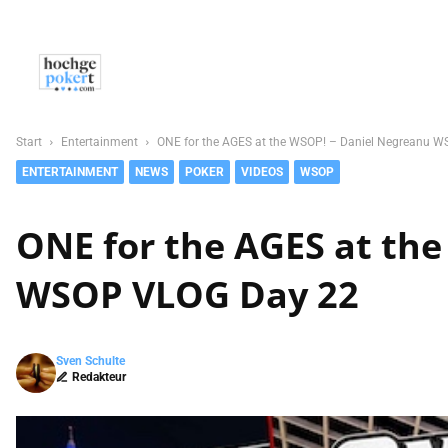
NEWS
ONLINE POKER
CASINO
ÜBE
Start
Entertainment
ONE for the AGES at the WSOP! – Daniel Negreanu W
ENTERTAINMENT
NEWS
POKER
VIDEOS
WSOP
ONE for the AGES at th
WSOP VLOG Day 22
Sven Schulte
Redakteur