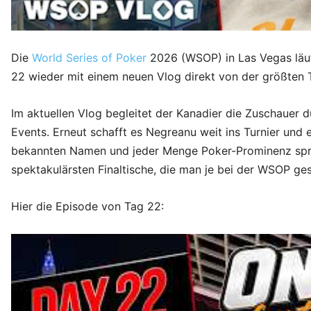
Die
World Series of Poker
2026 (WSOP) in Las Vegas läu
22 wieder mit einem neuen Vlog direkt von der größten T
Im aktuellen Vlog begleitet der Kanadier die Zuschauer 
Events. Erneut schafft es Negreanu weit ins Turnier und er
bekannten Namen und jeder Menge Poker-Prominenz spric
spektakulärsten Finaltische, die man je bei der WSOP ge
Hier die Episode von Tag 22: