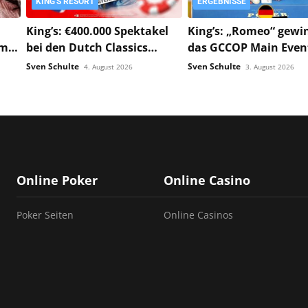
KING'S RESORT
ERGEBNISSE
King’s: €400.000 Spektakel
King’s: „Romeo“ gewi
im
bei den Dutch Classics
das GCCOP Main Event
beginnt!
€41.800
Sven Schulte
Sven Schulte
4. August 2026
3. August 2026
Online Poker
Online Casino
Poker Seiten
Online Casinos