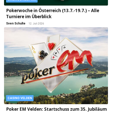
Pokerwoche in Österreich (13.7.-19.7.) – Alle
Turniere im Überblick
Sven Schulte
12. Juli 2026
CASINO VELDEN
Poker EM Velden: Startschuss zum 35. Jubiläum