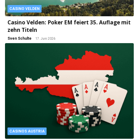
CASINO VELDEN
Casino Velden: Poker EM feiert 35. Auflage mit
zehn Titeln
Sven Schulte
17. Juni 2026
CASINOS AUSTRIA