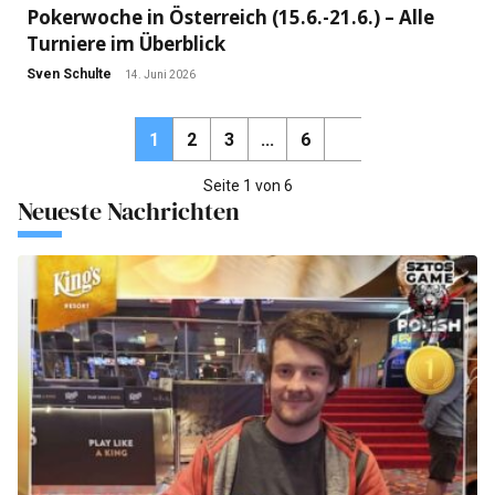
Pokerwoche in Österreich (15.6.-21.6.) – Alle
Turniere im Überblick
Sven Schulte
14. Juni 2026
1
2
3
...
6
Seite 1 von 6
Neueste Nachrichten