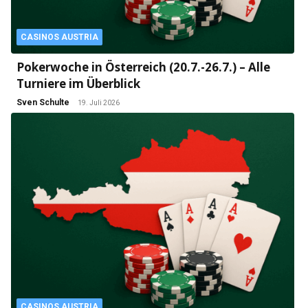
CASINOS AUSTRIA
Pokerwoche in Österreich (20.7.-26.7.) – Alle
Turniere im Überblick
Sven Schulte
19. Juli 2026
CASINOS AUSTRIA