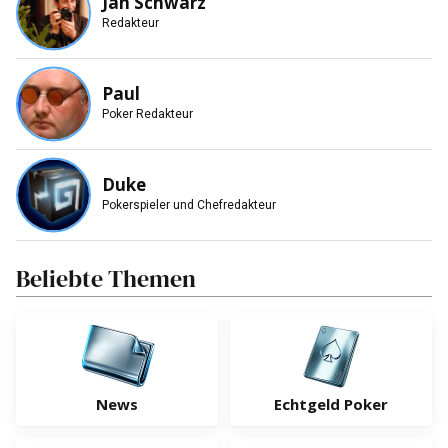
Jan Schwarz
Redakteur
Paul
Poker Redakteur
Duke
Pokerspieler und Chefredakteur
Beliebte Themen
News
Echtgeld Poker