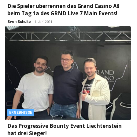
Die Spieler überrennen das Grand Casino Aš
beim Tag 1a des GRND Live 7 Main Events!
Sven Schulte
1. Juni 2024
ERGEBNISSE
Das Progressive Bounty Event Liechtenstein
hat drei Sieger!