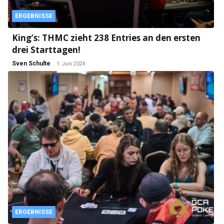
ERGEBNISSE
King’s: THMC zieht 238 Entries an den ersten
drei Starttagen!
Sven Schulte
1. Juni 2024
ERGEBNISSE