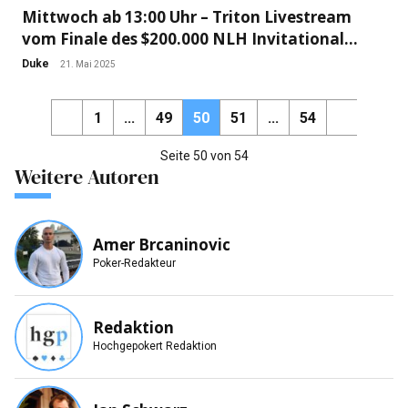
Mittwoch ab 13:00 Uhr – Triton Livestream
vom Finale des $200.000 NLH Invitational
Events #8!
Duke
21. Mai 2025
1
...
49
50
51
...
54
Seite 50 von 54
Weitere Autoren
Amer Brcaninovic
Poker-Redakteur
Redaktion
Hochgepokert Redaktion