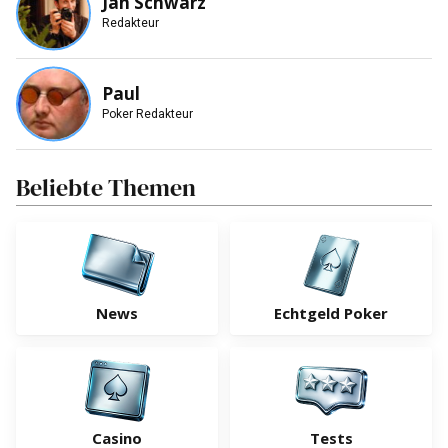
Jan Schwarz
Redakteur
Paul
Poker Redakteur
Beliebte Themen
News
Echtgeld Poker
Casino
Tests