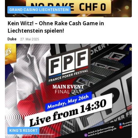
GRAND CASINO LIECHTENSTEIN
Kein Witz! – Ohne Rake Cash Game in
Liechtenstein spielen!
Duke
27. Mai 2025
KING'S RESORT