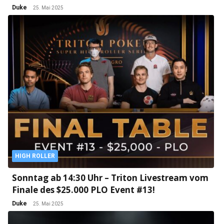
Duke
25. Mai 2025
HIGH ROLLER
Sonntag ab 14:30 Uhr – Triton Livestream vom
Finale des $25.000 PLO Event #13!
Duke
25. Mai 2025