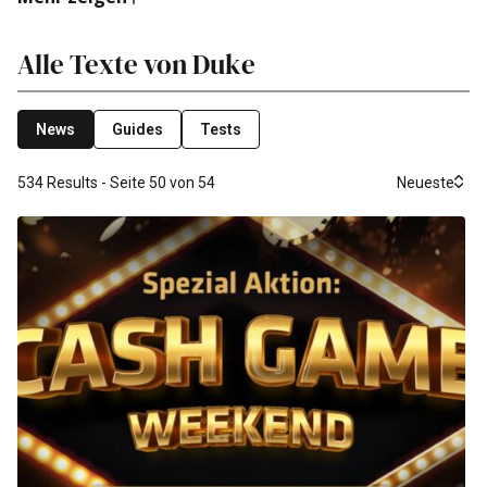
In dieser Zeit war er für fast alle de
Alle Texte von Duke
News
Guides
Tests
534 Results - Seite 50 von 54
Neueste