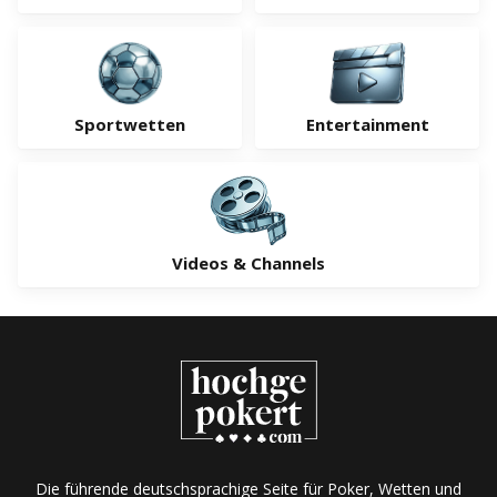
Sportwetten
Entertainment
Videos & Channels
Die führende deutschsprachige Seite für Poker, Wetten und