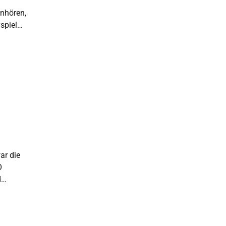
anhören,
spieler
assen,
ar die
O
d
ion-
-Limp