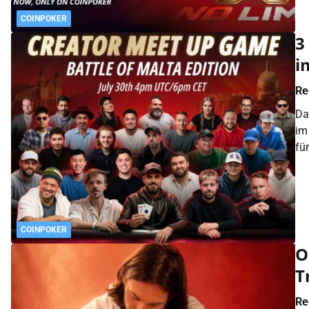
COINPOKER
3
i
B
Re
U
Da
im
fü
an
ge
COINPOKER
O
T
Re