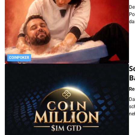
De
Po
da
ge
al
zu
COINPOKER
S
B
s
Re
Da
sc
ne
Mi
be