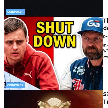
u.
COINPOKER
T
d
W
Re
In
WS
zw
De
Bu
Po
COINPOKER
$
T