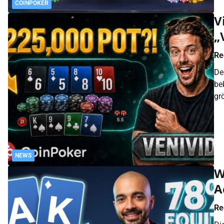
COINPOKER
V
„
Re
De
be
gr
PL
„C
NEWS
W
A
B
Re