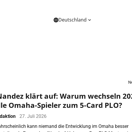
Deutschland
HANNEL
ÜBER UNS
N
Nandez klärt auf: Warum wechseln 20
lle Omaha-Spieler zum 5-Card PLO?
daktion
27. Juli 2026
hrscheinlich kann niemand die Entwicklung im Omaha besser