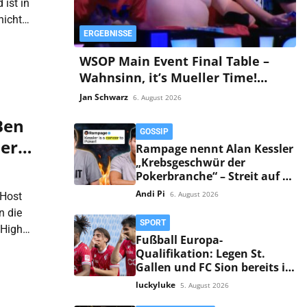
ist in
nicht
ERGEBNISSE
Card
 sogar
WSOP Main Event Final Table –
Wahnsinn, it’s Mueller Time!
Millionen-Drama und die
Jan Schwarz
6. August 2026
finnische Faust an Tag 2!
Ben
GOSSIP
er
Rampage nennt Alan Kessler
„Krebsgeschwür der
ts!
Pokerbranche“ – Streit auf X
eskaliert!
Andi Pi
6. August 2026
 Host
n die
SPORT
 High
Fußball Europa-
 korrekt
Qualifikation: Legen St.
n?Gary
Gallen und FC Sion bereits im
Hinspiel den Grundstein fürs
luckyluke
5. August 2026
Weiterkommen?