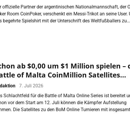
r offizielle Partner der argentinischen Nationalmannschaft, der 
ker Room CoinPoker, verschenkt ein Messi-Trikot an seine User.
s begehrte Spielshirt mit der Unterschrift des Weltfußballers zu
langen, müsst ihr ihn nicht im Weltcup Finale besiegt haben, vo
s Kind gebadet worden sein, oder ein riesiges MTT gewinnen – 
 dem […]
chon ab $0,00 um $1 Million spielen – 
attle of Malta CoinMillion Satellites
tarten!
daktion
7. Juli 2026
s Schlachtfeld für die Battle of Malta Online Series ist bereitet 
hon vor dem Start am 12. Juli können die Kämpfer Aufstellung
hmen. Die Satellites zu den BoM Online Turnieren mit insgesam
llionen Garantie auf dem Online Poker Room CoinPoker haben
gonnen. Darüber kann man sich für die einzelnen Events qualifiz