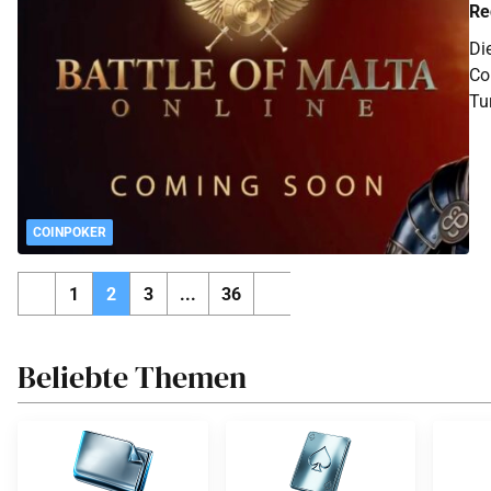
w
Re
Di
Co
Tu
Br
ab
COINPOKER
1
2
3
...
36
Beliebte Themen