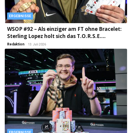
ERGEBNISSE
WSOP #92 – Als einziger am FT ohne Bracelet:
Sterling Lopez holt sich das T.O.R.S.E.
Armband!
Redaktion
13. Juli 2026
ERGEBNISSE