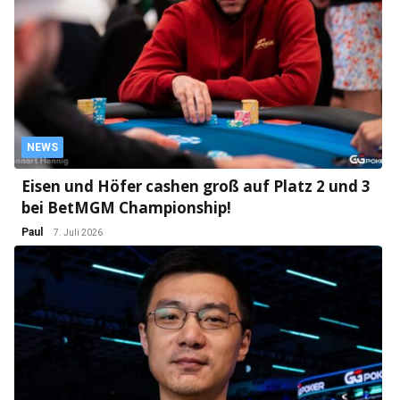
NEWS
Eisen und Höfer cashen groß auf Platz 2 und 3
bei BetMGM Championship!
Paul
7. Juli 2026