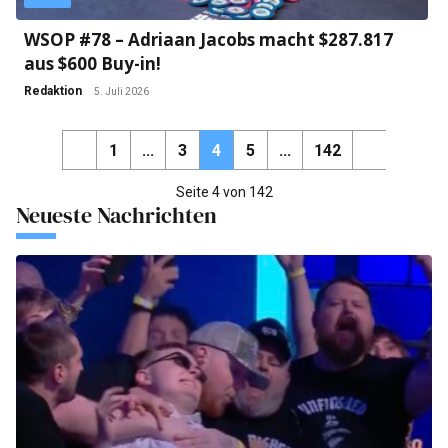
WSOP #78 – Adriaan Jacobs macht $287.817
aus $600 Buy-in!
Redaktion
5. Juli 2026
1
...
3
4
5
...
142
Seite 4 von 142
Neueste Nachrichten