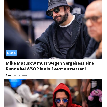
NEWS
Mike Matusow muss wegen Vergehens eine
Runde bei WSOP Main Event aussetzen!
Paul
8. Juli 2026