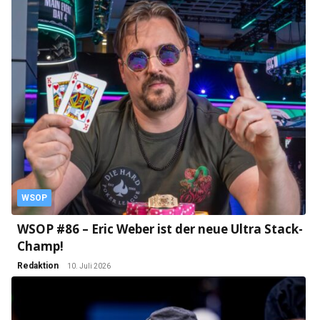
WSOP
WSOP #86 – Eric Weber ist der neue Ultra Stack-
Champ!
Redaktion
10. Juli 2026