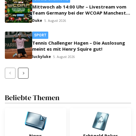
Mittwoch ab 14:00 Uhr – Livestream vom
Team Germany bei der WCOAP Manchester
2026!
Duke
5. August 2026
SPORT
Tennis Challenger Hagen – Die Auslosung
meint es mit Henry Squire gut!
luckyluke
5. August 2026
Beliebte Themen
News
Echtgeld Poker