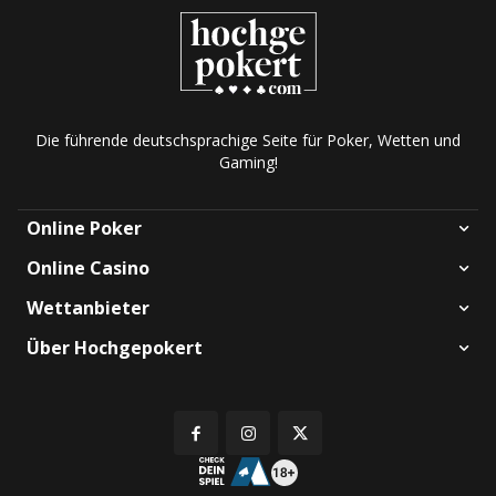
Die führende deutschsprachige Seite für Poker, Wetten und
Gaming!
Online Poker
Online Casino
Wettanbieter
Über Hochgepokert