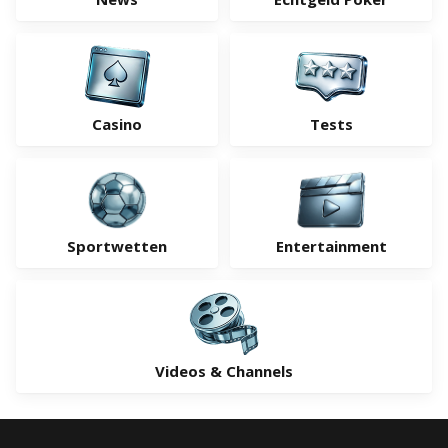
Casino
Tests
Sportwetten
Entertainment
Videos & Channels