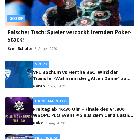
GOSSIP
Falscher Tisch: Spieler verzockt fremden Poker-
Stack!
Sven Schulte
8. August 2026
SPORT
VFL Bochum vs Hertha BSC: Wird der
Transfer-Wahnsinn der „Alten Dame“ zum
Verhängnis?
Goran
7. August 2026
CARD CASINO SK
Freitag ab 16:30 Uhr – Finale des €1.800
WSOPC PLO Event #5 aus dem Card Casino
SK!
Duke
7. August 2026
ERGEBNISSE