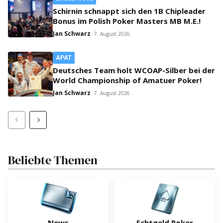
Schirnin schnappt sich den 1B Chipleader
Bonus im Polish Poker Masters MB M.E.!
Jan Schwarz
7. August 2026
APAT
Deutsches Team holt WCOAP-Silber bei der
World Championship of Amatuer Poker!
Jan Schwarz
7. August 2026
Beliebte Themen
News
Echtgeld Poker