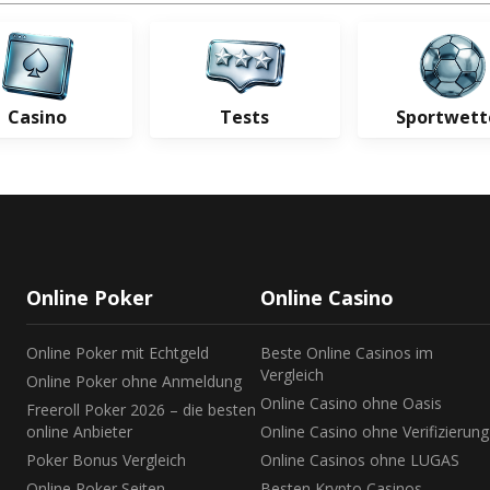
Casino
Tests
Sportwett
Online Poker
Online Casino
Online Poker mit Echtgeld
Beste Online Casinos im
Vergleich
Online Poker ohne Anmeldung
Online Casino ohne Oasis
Freeroll Poker 2026 – die besten
online Anbieter
Online Casino ohne Verifizierung
Poker Bonus Vergleich
Online Casinos ohne LUGAS
Online Poker Seiten
Besten Krypto Casinos