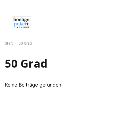
NEWS
POKER
CASINO
SPORT
C
Start
50 Grad
50 Grad
Keine Beiträge gefunden