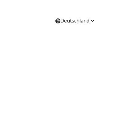
Deutschland
HANNEL
ÜBER UNS