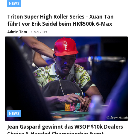
NEWS
Triton Super High Roller Series – Xuan Tan
führt vor Erik Seidel beim HK$500k 6-Max
Admin Tom
7. Mai 2019
NEWS
Jean Gaspard gewinnt das WSOP $10k Dealers
Choice 6-Handed Championship Event