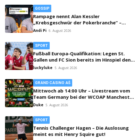
GOSSIP
Rampage nennt Alan Kessler
„Krebsgeschwür der Pokerbranche“ –
Streit auf X eskaliert!
Andi Pi
6. August 2026
SPORT
Fußball Europa-Qualifikation: Legen St.
Gallen und FC Sion bereits im Hinspiel den
Grundstein fürs Weiterkommen?
luckyluke
5. August 2026
GRAND CASINO AŠ
Mittwoch ab 14:00 Uhr – Livestream vom
Team Germany bei der WCOAP Manchester
2026!
Duke
5. August 2026
SPORT
Tennis Challenger Hagen – Die Auslosung
meint es mit Henry Squire gut!