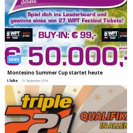
NEWS
Montesino Summer Cup startet heute
t.falke
19. September 2014