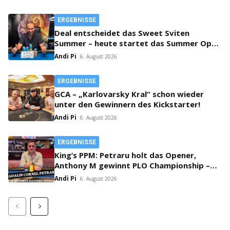
ERGEBNISSE
Deal entscheidet das Sweet Sviten
Summer – heute startet das Summer Open
Bounty!
Andi Pi
6. August 2026
ERGEBNISSE
GCA – „Karlovarsky Kral“ schon wieder
unter den Gewinnern des Kickstarter!
Andi Pi
6. August 2026
ERGEBNISSE
King’s PPM: Petraru holt das Opener,
Anthony M gewinnt PLO Championship –
Prag spielt Flight 1C Million Crown!
Andi Pi
6. August 2026