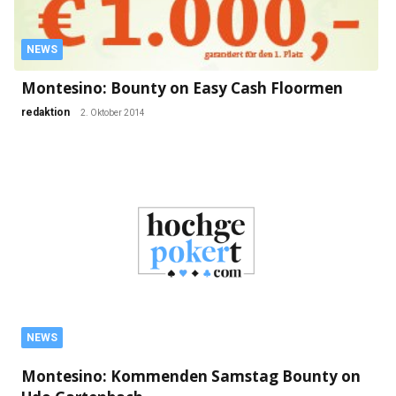
NEWS
Montesino: Bounty on Easy Cash Floormen
redaktion
2. Oktober 2014
NEWS
Montesino: Kommenden Samstag Bounty on