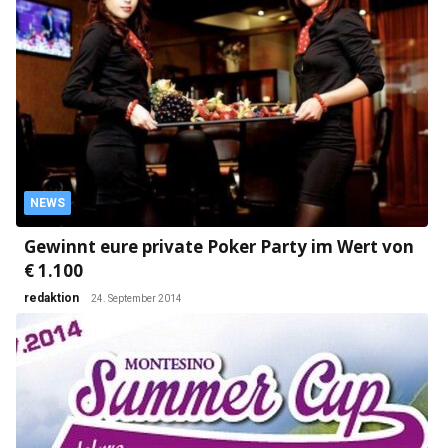
NEWS
Gewinnt eure private Poker Party im Wert von
€ 1.100
redaktion
24. September 2014