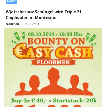
NEWS
Wjatscheslaw Schüngel wird Triple 21
Chipleader im Montesino
redaktion
3. Oktober 2014