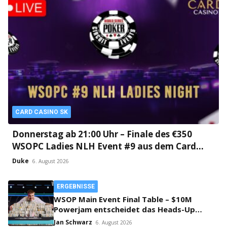
CARD CASINO SK
Donnerstag ab 21:00 Uhr – Finale des €350
WSOPC Ladies NLH Event #9 aus dem Card
Casino SK!
Duke
6. August 2026
ERGEBNISSE
WSOP Main Event Final Table – $10M
Powerjam entscheidet das Heads-Up
zwischen Jumalon und Saaskilahti!
Jan Schwarz
6. August 2026