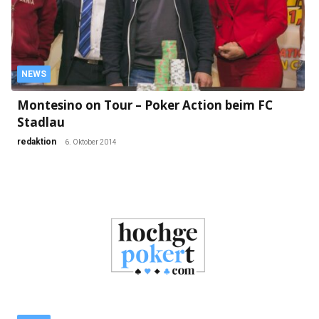
NEWS
Montesino on Tour – Poker Action beim FC
Stadlau
redaktion
6. Oktober 2014