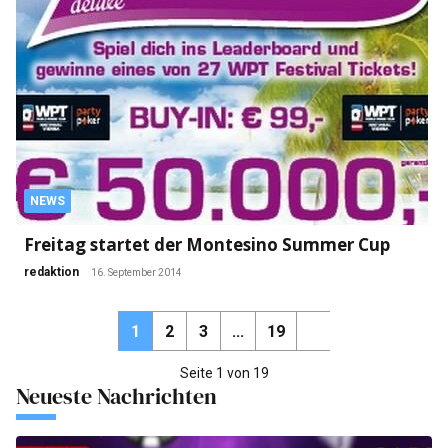
NEWS
Freitag startet der Montesino Summer Cup
redaktion
16. September 2014
1
2
3
...
19
Seite 1 von 19
Neueste Nachrichten