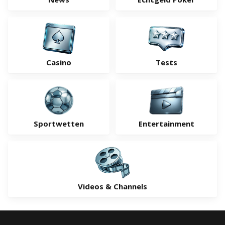
Casino
Tests
Sportwetten
Entertainment
Videos & Channels