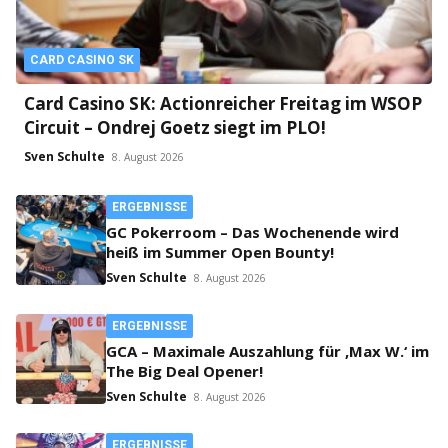
CARD CASINO SK
Card Casino SK: Actionreicher Freitag im WSOP
Circuit – Ondrej Goetz siegt im PLO!
Sven Schulte
8. August 2026
ERGEBNISSE
GC Pokerroom – Das Wochenende wird
heiß im Summer Open Bounty!
Sven Schulte
8. August 2026
ERGEBNISSE
GCA – Maximale Auszahlung für ‚Max W.‘ im
The Big Deal Opener!
Sven Schulte
8. August 2026
ERGEBNISSE