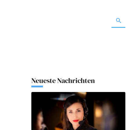
Neueste Nachrichten