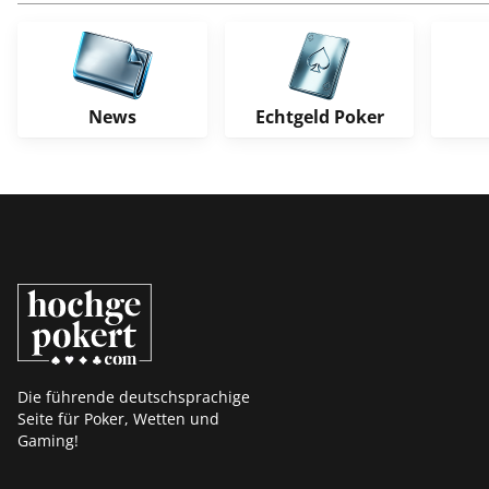
News
Echtgeld Poker
Die führende deutschsprachige
Seite für Poker, Wetten und
Gaming!