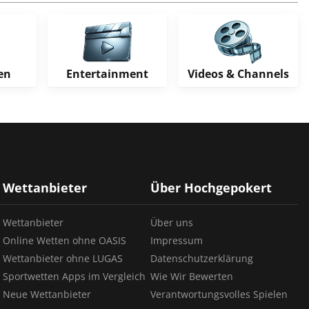
en
Entertainment
Videos & Channels
Wettanbieter
Über Hochgepokert
Wettanbieter
Über uns
Online Wetten ohne OASIS
Impressum
Wettanbieter ohne LUGAS
Datenschutzerklärung
Sportwetten Apps im Vergleich
Wie Wir Bewerten
Neue Wettanbieter
Verantwortungsvolles Spielen