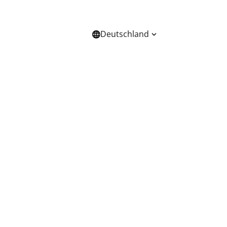
Deutschland
HANNEL
ÜBER UNS