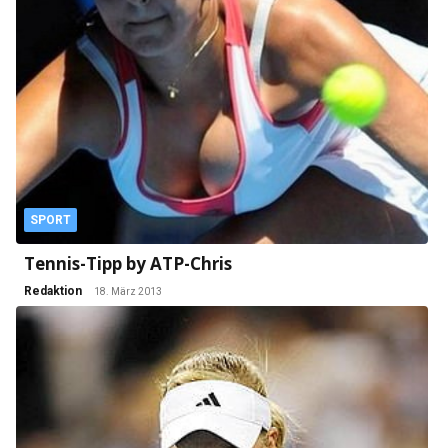
SPORT
Tennis-Tipp by ATP-Chris
Redaktion
18. März 2013