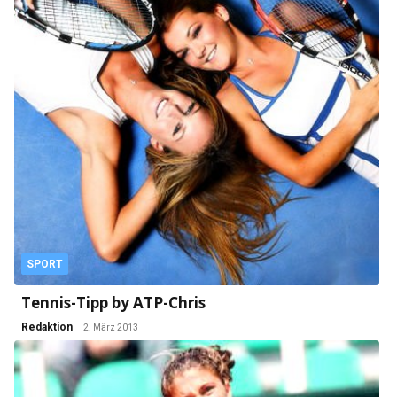
SPORT
Tennis-Tipp by ATP-Chris
Redaktion
2. März 2013