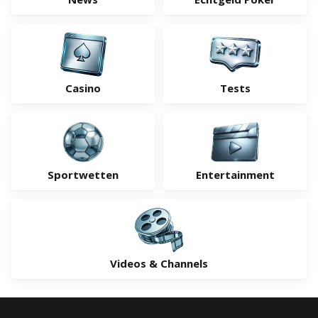
Casino
Tests
Sportwetten
Entertainment
Videos & Channels