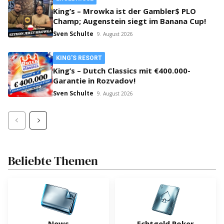
King’s – Mrowka ist der Gambler$ PLO
Champ; Augenstein siegt im Banana Cup!
Sven Schulte
9. August 2026
KING'S RESORT
King’s – Dutch Classics mit €400.000-
Garantie in Rozvadov!
Sven Schulte
9. August 2026
Beliebte Themen
News
Echtgeld Poker