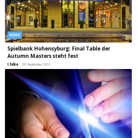
NEWS
Spielbank Hohensyburg: Final Table der
Autumn Masters steht fest
t.falke
29. September 2013