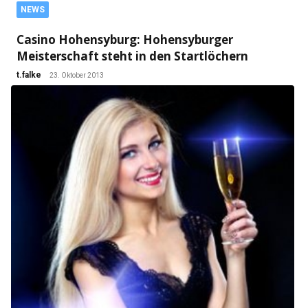
NEWS
Casino Hohensyburg: Hohensyburger
Meisterschaft steht in den Startlöchern
t.falke
23. Oktober 2013