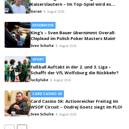
Kaiserslautern – Im Top-Spiel wird es
klingeln!
Goran
8. August 2026
ERGEBNISSE
King’s – Sven Bauer übernimmt Overall-
Chiplead im Polish Poker Masters Main!
Sven Schulte
8. August 2026
SPORT
Fußball Auftakt in der 2. und 3. Liga –
Schafft der VfL Wolfsburg die Rückkehr?
luckyluke
8. August 2026
CARD CASINO SK
Card Casino SK: Actionreicher Freitag im
WSOP Circuit – Ondrej Goetz siegt im PLO!
Sven Schulte
8. August 2026