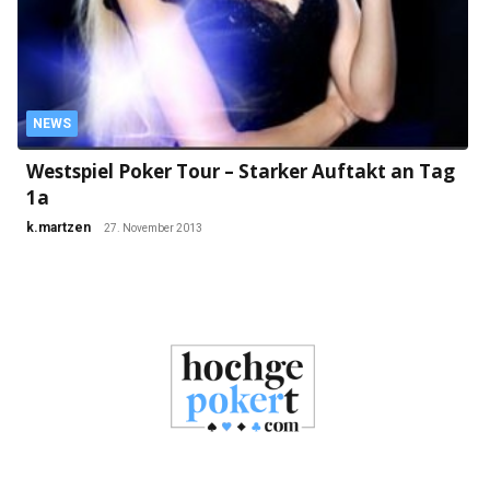
NEWS
Westspiel Poker Tour – Starker Auftakt an Tag
1a
k.martzen
27. November 2013