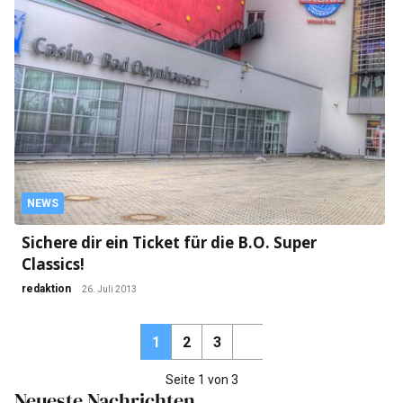
NEWS
Sichere dir ein Ticket für die B.O. Super
Classics!
redaktion
26. Juli 2013
1
2
3
Seite 1 von 3
Neueste Nachrichten