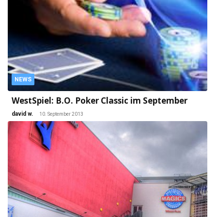
NEWS
WestSpiel: B.O. Poker Classic im September
david w.
10. September 2013