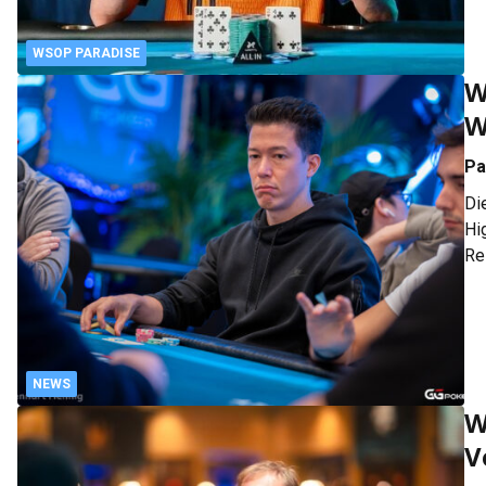
WSOP PARADISE
W
W
Pa
Di
Hi
Re
(Z
#8
de
NEWS
W
V