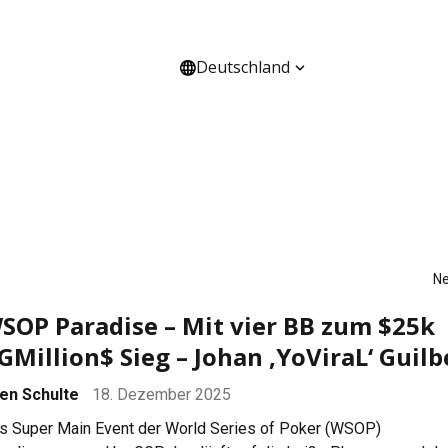
Deutschland
HANNEL
ÜBER UNS
N
SOP Paradise – Mit vier BB zum $25k
GMillion$ Sieg – Johan ‚YoViraL‘ Guilb
en Schulte
18. Dezember 2025
s Super Main Event der World Series of Poker (WSOP)