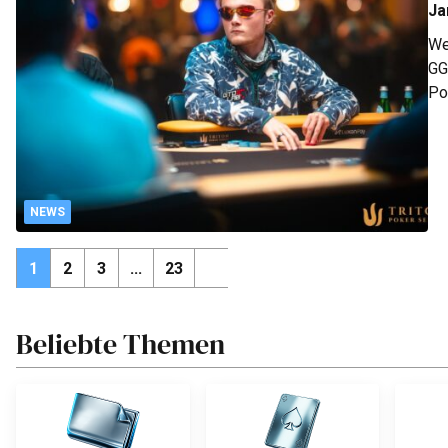
I
Ja
We
GG
Po
in
Br
kö
NEWS
1
2
3
...
23
Beliebte Themen