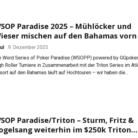
SOP Paradise 2025 – Mühlöcker und
ieser mischen auf den Bahamas vorn 
ul
9. Dezember 2025
e Word Series of Poker Paradise (WSOPP) powered by GGpoker 
gh Roller Turniere in Zusammenarbeit mit der Triton Series im Atl
sort auf den Bahamas läuft auf Hochtouren – wir haben die
wischen-)Ergebnisse der gestern laufenden Events #1, #6, #7 u
.Event #8: $125.000 Triton NLH 7-HandedDas Triton $125k 7max
r WSOPP empfing zum Start 99 […]
SOP Paradise/Triton – Sturm, Fritz &
ogelsang weiterhin im $250k Triton