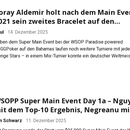
oray Aldemir holt nach dem Main Eve
021 sein zweites Bracelet auf den
ahamas 2025!
ul
14. Dezember 2025
ben dem Super Main Event bei der WSOP Paradise powered
 GGPoker auf den Bahamas laufen noch weitere Turniere mit jede
nge Stars – in einem Mix-Turnier konnte ein deutscher Weltmei
in zweites Bracelet holen.Event #12: $10,000 8-Game Mix 6-H
0k 8-Game 6max waren 115 Entries dabei und $1.115.500 kamen
eispool zusammen, der auf 18 Spieler neu […]
SOPP Super Main Event Day 1a – Ngu
it dem Top-10 Ergebnis, Negreanu mi
25k-Bullets!
n Schwarz
11. Dezember 2025