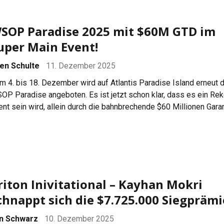
SOP Paradise 2025 mit $60M GTD im
uper Main Event!
en Schulte
11. Dezember 2025
m 4. bis 18. Dezember wird auf Atlantis Paradise Island erneut d
OP Paradise angeboten. Es ist jetzt schon klar, dass es ein Rek
ent sein wird, allein durch die bahnbrechende $60 Millionen Garan
r das $25.000 Super Main Event ausgelobt wird.Super Main Event
per Garantie!Die Hauptattraktion dieser Bracelet-Serie ist das $
per Main Event, das am […]
riton Inivitational – Kayhan Mokri
chnappt sich die $7.725.000 Siegprämi
ein Partner wird Dritter!
n Schwarz
10. Dezember 2025