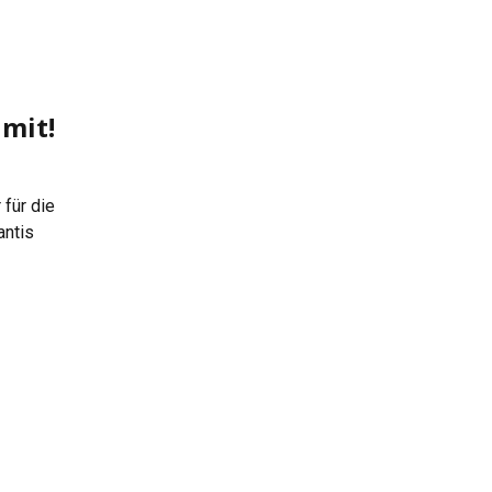
mit!
für die
antis
nd
 bei