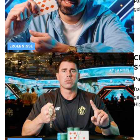
Pa
ge
$1
$2
se
ERGEBNISSE
C
$
G
Pa
Da
ge
Hi
zu
wu
Ma