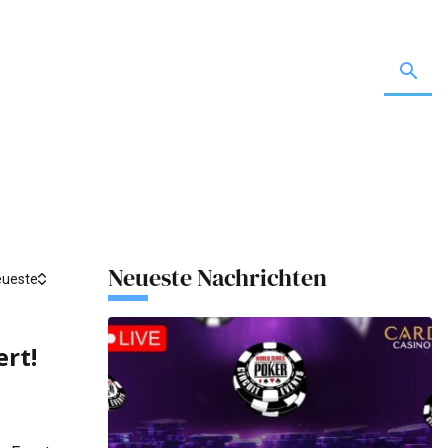
Neueste Nachrichten
eueste
ert!