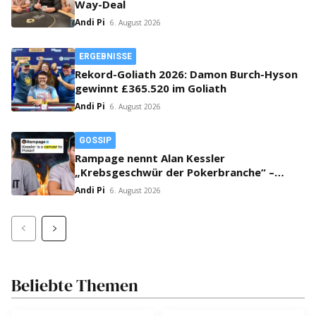
Way-Deal
Andi Pi
6. August 2026
ERGEBNISSE
Rekord-Goliath 2026: Damon Burch-Hyson
gewinnt £365.520 im Goliath
Andi Pi
6. August 2026
GOSSIP
Rampage nennt Alan Kessler
„Krebsgeschwür der Pokerbranche“ –
Streit auf X eskaliert!
Andi Pi
6. August 2026
Beliebte Themen