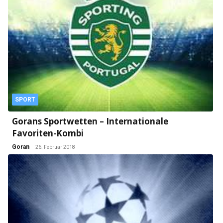
SPORT
Gorans Sportwetten – Internationale
Favoriten-Kombi
Goran
26. Februar 2018