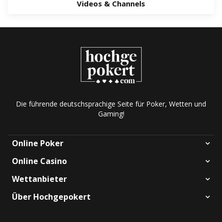
Videos & Channels
Die führende deutschsprachige Seite für Poker, Wetten und
Gaming!
Online Poker
Online Casino
Wettanbieter
Über Hochgepokert