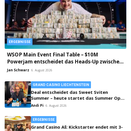
ERGEBNISSE
WSOP Main Event Final Table – $10M
Powerjam entscheidet das Heads-Up zwischen
Jumalon und Saaskilahti!
Jan Schwarz
6. August 2026
GRAND CASINO LIECHTENSTEIN
Deal entscheidet das Sweet Sviten
Summer – heute startet das Summer Open
Bounty
Andi Pi
6. August 2026
ERGEBNISSE
Grand Casino Aš: Kickstarter endet mit 3-