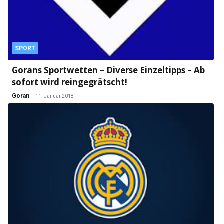
SPORT
Gorans Sportwetten – Diverse Einzeltipps – Ab
sofort wird reingegrätscht!
Goran
11. Januar 2018