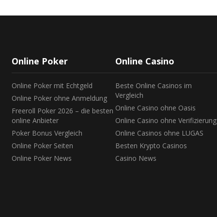
Online Poker
Online Casino
Online Poker mit Echtgeld
Beste Online Casinos im
Vergleich
Online Poker ohne Anmeldung
Online Casino ohne Oasis
Freeroll Poker 2026 – die besten
online Anbieter
Online Casino ohne Verifizierung
Poker Bonus Vergleich
Online Casinos ohne LUGAS
Online Poker Seiten
Besten Krypto Casinos
Online Poker News
Casino News