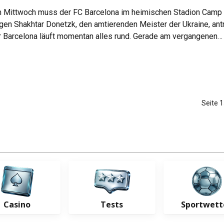
 Mittwoch muss der FC Barcelona im heimischen Stadion Camp
gen Shakhtar Donetzk, den amtierenden Meister der Ukraine, antr
r Barcelona läuft momentan alles rund. Gerade am vergangenen
chenende konnten sie mit einem 0:1 bei Villareal in der spanisc
imera Division ihre Führungsposition festigen. Zumal Erzrivale R
drid gegen GIjon 0:1 patzte und somit […]
Seite 
Casino
Tests
Sportwett