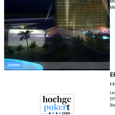
Mo
Ma
no
kn
Sp
CASINO
E
t.
Le
EP
Bi
ri