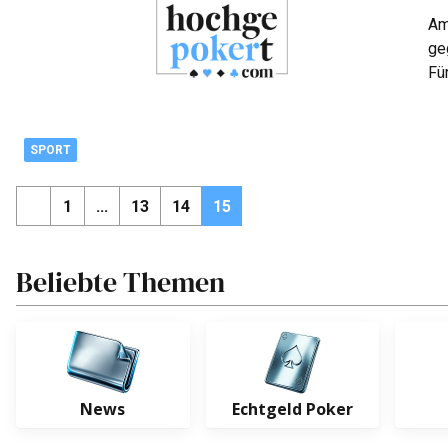
Am
ge
Fü
Wo
Pr
Ma
SPORT
1
...
13
14
15
Beliebte Themen
News
Echtgeld Poker