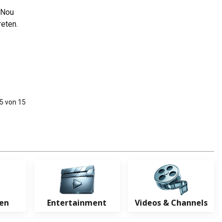
 Nou
eten.
hen
eal
15 von 15
en
Entertainment
Videos & Channels